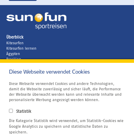
Überblick
Kitesurfen
Kitesurfen lernen
Ägypten
Brasilien
Griechenland
Kapverden
Diese Webseite verwendet Cookies
Zuletzt
Marokko
besucht
Unternehmen
Diese Webseite verwendet Cookies und andere Technologien,
Rund um´s Buchen
damit die Webseite zuverlässig und sicher läuft, die Performance
Reiseversicherung
der Webseite überwacht werden kann und relevante Inhalte und
Gutschein
personalisierte Werbung angezeigt werden können.
Klimabewusst Reisen
Centrum für Reisemedizin
Statistik
Tauchurlaub
Die Kategorie Statistik wird verwendet, um Statistik-Cookies wie
Windsurfen
Wingfoilen
Google Analytics zu speichern und statistische Daten zu
Bildnachweis
speichern.