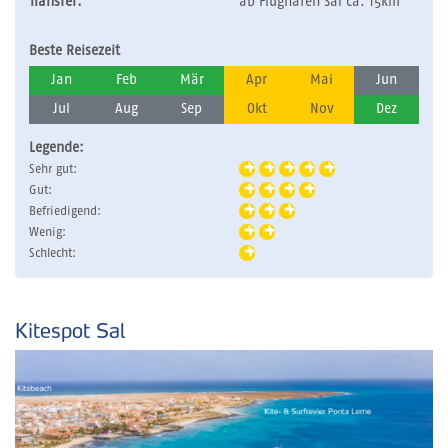
Transfer:
ab Flughafen Sal ca. 15km
Beste Reisezeit
Jan
Feb
Mär
Apr
Mai
Jun
Jul
Aug
Sep
Okt
Nov
Dez
Legende:
Sehr gut:
Gut:
Befriedigend:
Wenig:
Schlecht:
Kitespot Sal