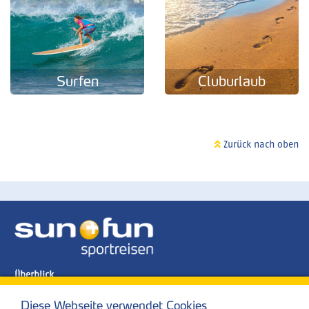
Surfen
Cluburlaub
Zurück nach oben
Überblick
Cluburlaub
Kiten
Diese Webseite verwendet Cookies