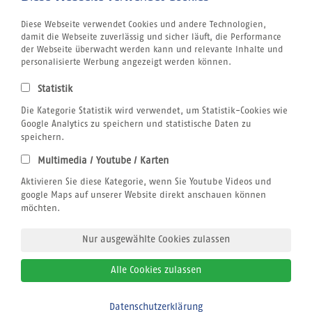
Tauchen
Wellenreiten
Diese Webseite verwendet Cookies und andere Technologien,
Windsurfen
damit die Webseite zuverlässig und sicher läuft, die Performance
Wingfoilen
der Webseite überwacht werden kann und relevante Inhalte und
Skisafaris
personalisierte Werbung angezeigt werden können.
Unternehmen
Kontakt
Statistik
Reiseversicherung
Atmosfair CO2 Kompensation
Die Kategorie Statistik wird verwendet, um Statistik-Cookies wie
Airline Blacklist
Google Analytics zu speichern und statistische Daten zu
Bildnachweis
speichern.
jobs
Multimedia / Youtube / Karten
Centrum für Reisemedizin
Rechtliches
Aktivieren Sie diese Kategorie, wenn Sie Youtube Videos und
AGB
google Maps auf unserer Website direkt anschauen können
Datenschutzerklärung
möchten.
Impressum
Nur ausgewählte Cookies zulassen
Alle Cookies zulassen
© 2026
sun+fun sportreisen
Datenschutzerklärung
Bitte zurückrufen