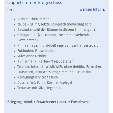
Doppelzimmer Erdgeschoss
weniger Infos
▲
DZX1
Nichtraucherzimmer
ca. 22 - 25 m², letzte Komplettrenovierung 2019
Gesamtanzahl der Räume in diesem Zimmertyp: 1
1 Doppelbett (200x200cm, zusammenstehende
Einzelbetten)
Klimaanlage: individuell regelbar, zentral gesteuert
Fußboden: Fliesenboden
Safe: ohne Gebühr
Kühlschrank, Kaffee-/Teezubereiter
Telefon, Internet: WLAN/WiFi: ohne Gebühr, Fernseher:
Flatscreen, deutsches Programm, Sat-TV, Radio
Reinigungsservice: täglich
Dusche, WC, Föhn, Kosmetikspiegel
Terrasse: mit Sitzgelegenheit
Belegung: mind. 1 Erwachsener / max. 2 Erwachsene