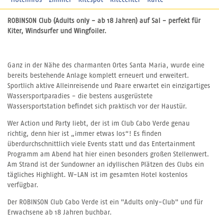
Hotelinfos
Zimmer
Kitespot
Kitecenter
Karte
ROBINSON Club (Adults only - ab 18 Jahren) auf Sal - perfekt für
Kiter, Windsurfer und Wingfoiler.
Ganz in der Nähe des charmanten Ortes Santa Maria, wurde eine
bereits bestehende Anlage komplett erneuert und erweitert.
Sportlich aktive Alleinreisende und Paare erwartet ein einzigartiges
Wassersportparadies - die bestens ausgerüstete
Wassersportstation befindet sich praktisch vor der Haustür.
Wer Action und Party liebt, der ist im Club Cabo Verde genau
richtig, denn hier ist „immer etwas los“! Es finden
überdurchschnittlich viele Events statt und das Entertainment
Programm am Abend hat hier einen besonders großen Stellenwert.
Am Strand ist der Sundowner an idyllischen Plätzen des Clubs ein
tägliches Highlight. W-LAN ist im gesamten Hotel kostenlos
verfügbar.
Der ROBINSON Club Cabo Verde ist ein "Adults only-Club" und für
Erwachsene ab 18 Jahren buchbar.