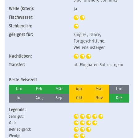
Side-onshore von links
Welle (Kiten):
ja
Flachwasser:
Stehbereich:
geeignet für:
Singles, Paare,
Fortgeschrittene,
Welleneinsteiger
Nachtleben:
Transfer:
ab Flughafen Sal ca. 15km
Beste Reisezeit
Jan
Feb
Mär
Apr
Mai
Jun
Jul
Aug
Sep
Okt
Nov
Dez
Legende:
Sehr gut:
Gut:
Befriedigend:
Wenig: