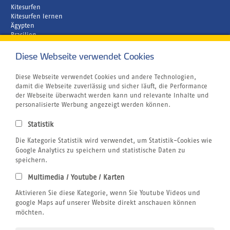
Kitesurfen
Kitesurfen lernen
Ägypten
Brasilien
Griechenland
Kapverden
Diese Webseite verwendet Cookies
Marokko
Unternehmen
Diese Webseite verwendet Cookies und andere Technologien,
Rund um´s Buchen
damit die Webseite zuverlässig und sicher läuft, die Performance
Reiseversicherung
der Webseite überwacht werden kann und relevante Inhalte und
Gutschein
personalisierte Werbung angezeigt werden können.
Klimabewusst Reisen
Centrum für Reisemedizin
Statistik
Tauchurlaub
Die Kategorie Statistik wird verwendet, um Statistik-Cookies wie
Windsurfen
Wingfoilen
Google Analytics zu speichern und statistische Daten zu
Bildnachweis
speichern.
Jobs
Multimedia / Youtube / Karten
Airline Blacklist
Rechtliches
Aktivieren Sie diese Kategorie, wenn Sie Youtube Videos und
AGB
google Maps auf unserer Website direkt anschauen können
Datenschutz
möchten.
Impressum