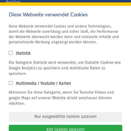
Brasilien
Griechenland
Kapverden
Diese Webseite verwendet Cookies
Marokko
Unternehmen
Diese Webseite verwendet Cookies und andere Technologien,
Rund um´s Buchen
damit die Webseite zuverlässig und sicher läuft, die Performance
Reiseversicherung
der Webseite überwacht werden kann und relevante Inhalte und
Gutschein
personalisierte Werbung angezeigt werden können.
Klimabewusst Reisen
Centrum für Reisemedizin
Statistik
Tauchurlaub
Windsurfen
Die Kategorie Statistik wird verwendet, um Statistik-Cookies wie
Wingfoilen
Google Analytics zu speichern und statistische Daten zu
Bildnachweis
speichern.
Jobs
Multimedia / Youtube / Karten
Airline Blacklist
Rechtliches
Aktivieren Sie diese Kategorie, wenn Sie Youtube Videos und
AGB
google Maps auf unserer Website direkt anschauen können
Datenschutz
möchten.
Impressum
Nur ausgewählte Cookies zulassen
Alle Cookies zulassen