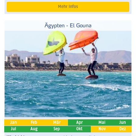
Mehr Infos
Ägypten - El Gouna
Jan
Feb
Mär
Apr
Mai
Jun
Jul
Aug
Sep
Okt
Nov
Dez