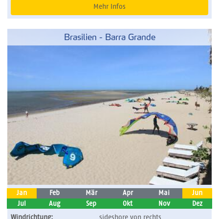
Mehr Infos
Brasilien - Barra Grande
Jan
Feb
Mär
Apr
Mai
Jun
Jul
Aug
Sep
Okt
Nov
Dez
Windrichtung:
sideshore von rechts