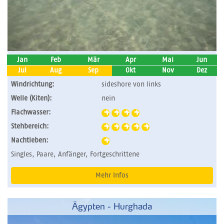
Jan
Feb
Mär
Apr
Mai
Jun
Jul
Aug
Sep
Okt
Nov
Dez
Windrichtung:
sideshore von links
Welle (Kiten):
nein
Flachwasser:
Stehbereich:
Nachtleben:
Singles, Paare, Anfänger, Fortgeschrittene
Mehr Infos
Ägypten - Hurghada