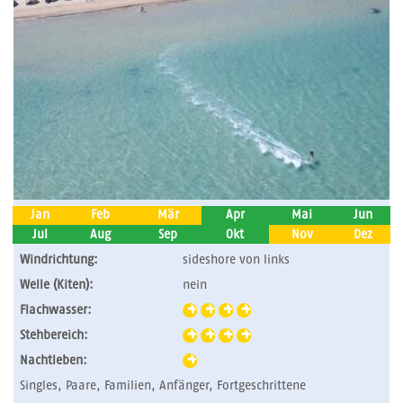
Jan
Feb
Mär
Apr
Mai
Jun
Jul
Aug
Sep
Okt
Nov
Dez
Windrichtung:
sideshore von links
Welle (Kiten):
nein
Flachwasser:
Stehbereich:
Nachtleben:
Singles, Paare, Familien, Anfänger, Fortgeschrittene