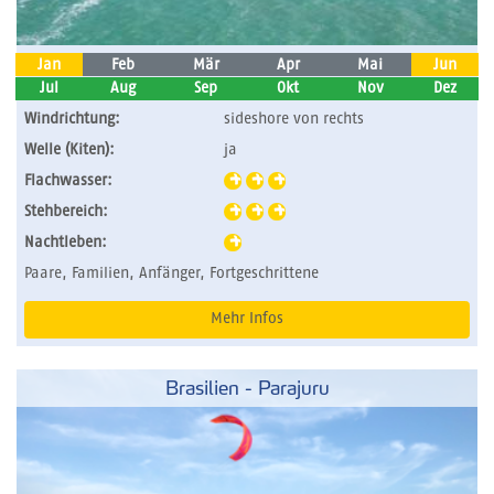
Jan
Feb
Mär
Apr
Mai
Jun
Jul
Aug
Sep
Okt
Nov
Dez
Windrichtung:
sideshore von rechts
Welle (Kiten):
ja
Flachwasser:
Stehbereich:
Nachtleben:
Paare, Familien, Anfänger, Fortgeschrittene
Mehr Infos
Brasilien - Parajuru