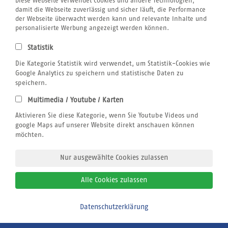
Diese Webseite verwendet Cookies und andere Technologien,
Jul
Aug
Sep
Okt
Nov
Dez
damit die Webseite zuverlässig und sicher läuft, die Performance
der Webseite überwacht werden kann und relevante Inhalte und
Windrichtung:
sideshore von rechts
personalisierte Werbung angezeigt werden können.
Welle (Kiten):
ja
Statistik
Flachwasser:
Die Kategorie Statistik wird verwendet, um Statistik-Cookies wie
Stehbereich:
Google Analytics zu speichern und statistische Daten zu
Nachtleben:
speichern.
Singles, Paare, Familien, Anfänger, Fortgeschrittene,
Multimedia / Youtube / Karten
Welleneinsteiger
Aktivieren Sie diese Kategorie, wenn Sie Youtube Videos und
google Maps auf unserer Website direkt anschauen können
Mehr Infos
möchten.
Griechenland - Marmari (Kos)
Nur ausgewählte Cookies zulassen
Alle Cookies zulassen
Datenschutzerklärung
Bitte zurückrufen