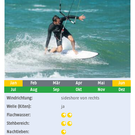
Jan
Feb
Mär
Apr
Mai
Jun
Jul
Aug
Sep
Okt
Nov
Dez
Windrichtung:
sideshore von rechts
Welle (Kiten):
ja
Flachwasser:
Stehbereich:
Nachtleben: