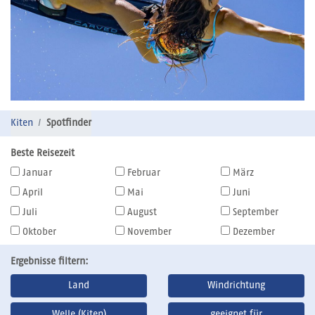
Kiten
Spotfinder
Beste Reisezeit
Januar
Februar
März
April
Mai
Juni
Juli
August
September
Oktober
November
Dezember
Ergebnisse filtern:
Land
Windrichtung
Welle (Kiten)
geeignet für