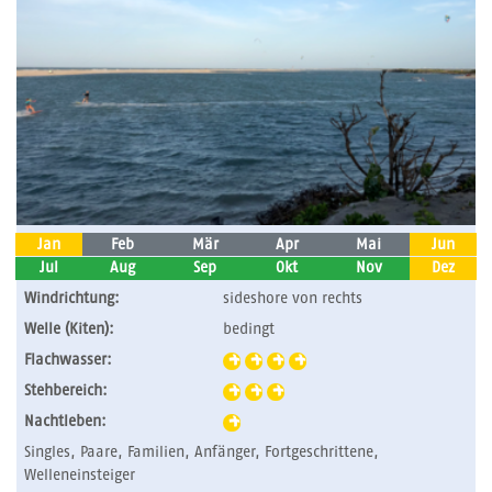
Jan
Feb
Mär
Apr
Mai
Jun
Jul
Aug
Sep
Okt
Nov
Dez
Windrichtung:
sideshore von rechts
Welle (Kiten):
bedingt
Flachwasser:
Stehbereich:
Nachtleben:
Singles, Paare, Familien, Anfänger, Fortgeschrittene,
Welleneinsteiger