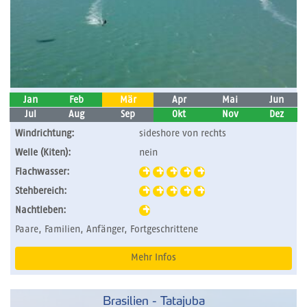
Jan
Feb
Mär
Apr
Mai
Jun
Jul
Aug
Sep
Okt
Nov
Dez
Windrichtung:
sideshore von rechts
Welle (Kiten):
nein
Flachwasser:
Stehbereich:
Nachtleben:
Paare, Familien, Anfänger, Fortgeschrittene
Mehr Infos
Brasilien - Tatajuba