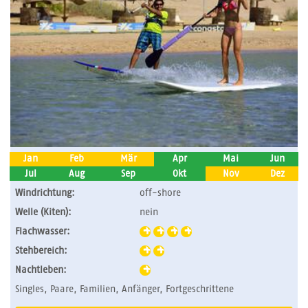
Jan
Feb
Mär
Apr
Mai
Jun
Jul
Aug
Sep
Okt
Nov
Dez
Windrichtung:
off-shore
Welle (Kiten):
nein
Flachwasser:
Stehbereich:
Nachtleben:
Singles, Paare, Familien, Anfänger, Fortgeschrittene