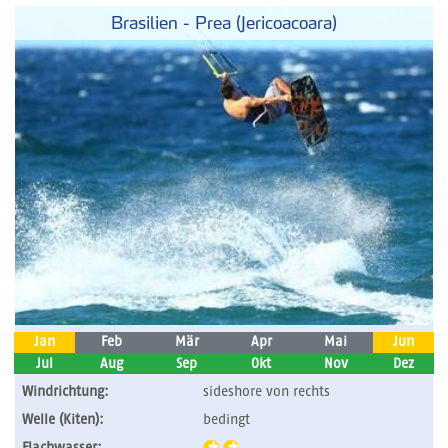
Brasilien - Prea (Jericoacoara)
Jan
Feb
Mär
Apr
Mai
Jun
Jul
Aug
Sep
Okt
Nov
Dez
Windrichtung:
sideshore von rechts
Welle (Kiten):
bedingt
Flachwasser: