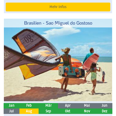
Mehr Infos
Brasilien - Sao Miguel do Gostoso
Jan
Feb
Mär
Apr
Mai
Jun
Jul
Aug
Sep
Okt
Nov
Dez