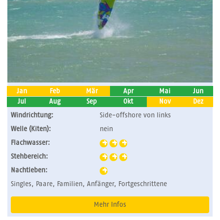
Jan
Feb
Mär
Apr
Mai
Jun
Jul
Aug
Sep
Okt
Nov
Dez
Windrichtung:
Side-offshore von links
Welle (Kiten):
nein
Flachwasser:
Stehbereich:
Nachtleben:
Singles, Paare, Familien, Anfänger, Fortgeschrittene
Mehr Infos