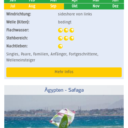
Jan
Feb
Mär
Apr
Mai
Jun
Jul
Aug
Sep
Okt
Nov
Dez
Windrichtung:
sideshore von links
Welle (Kiten):
bedingt
Flachwasser:
Stehbereich:
Nachtleben:
Singles, Paare, Familien, Anfänger, Fortgeschrittene,
Welleneinsteiger
Mehr Infos
Ägypten - Safaga