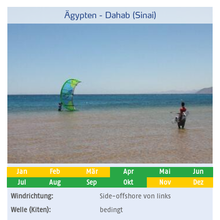
Ägypten - Dahab (Sinai)
Jan
Feb
Mär
Apr
Mai
Jun
Jul
Aug
Sep
Okt
Nov
Dez
Windrichtung:
Side-offshore von links
Welle (Kiten):
bedingt