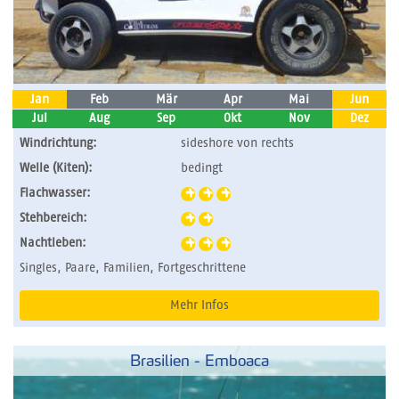
Jan
Feb
Mär
Apr
Mai
Jun
Jul
Aug
Sep
Okt
Nov
Dez
Windrichtung:
sideshore von rechts
Welle (Kiten):
bedingt
Flachwasser:
Stehbereich:
Nachtleben:
Singles, Paare, Familien, Fortgeschrittene
Mehr Infos
Brasilien - Emboaca