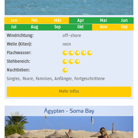
Jan
Feb
Mär
Apr
Mai
Jun
Jul
Aug
Sep
Okt
Nov
Dez
Windrichtung:
off-shore
Welle (Kiten):
nein
Flachwasser:
Stehbereich:
Nachtleben:
Singles, Paare, Familien, Anfänger, Fortgeschrittene
Mehr Infos
Ägypten - Soma Bay