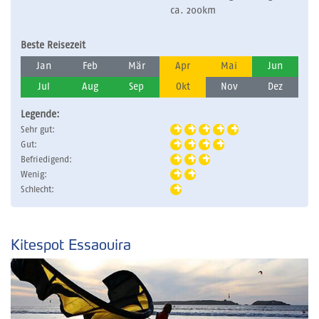
ca. 200km
Beste Reisezeit
Jan
Feb
Mär
Apr
Mai
Jun
Jul
Aug
Sep
Okt
Nov
Dez
Legende:
Sehr gut:
Gut:
Befriedigend:
Wenig:
Schlecht:
Kitespot Essaouira