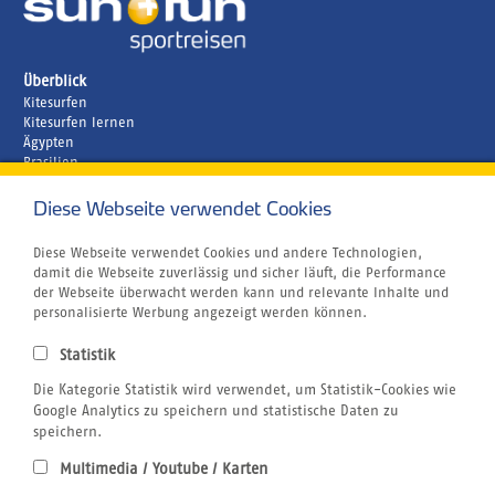
Überblick
Kitesurfen
Kitesurfen lernen
Ägypten
Brasilien
Griechenland
Kapverden
Diese Webseite verwendet Cookies
Marokko
Unternehmen
Diese Webseite verwendet Cookies und andere Technologien,
Rund um´s Buchen
damit die Webseite zuverlässig und sicher läuft, die Performance
Reiseversicherung
der Webseite überwacht werden kann und relevante Inhalte und
Gutschein
personalisierte Werbung angezeigt werden können.
Klimabewusst Reisen
Centrum für Reisemedizin
Statistik
Tauchurlaub
Die Kategorie Statistik wird verwendet, um Statistik-Cookies wie
Windsurfen
Wingfoilen
Google Analytics zu speichern und statistische Daten zu
Bildnachweis
speichern.
Jobs
Multimedia / Youtube / Karten
Airline Blacklist