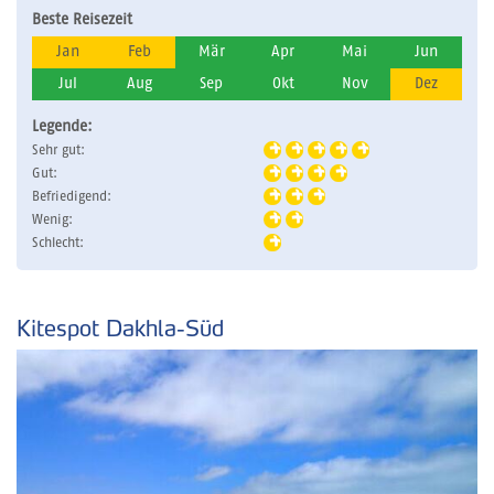
Beste Reisezeit
Jan
Feb
Mär
Apr
Mai
Jun
Jul
Aug
Sep
Okt
Nov
Dez
Legende:
Sehr gut:
Gut:
Befriedigend:
Wenig:
Schlecht:
Kitespot Dakhla-Süd