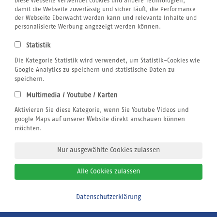
Diese Webseite verwendet Cookies und andere Technologien,
damit die Webseite zuverlässig und sicher läuft, die Performance
der Webseite überwacht werden kann und relevante Inhalte und
personalisierte Werbung angezeigt werden können.
Statistik
Die Kategorie Statistik wird verwendet, um Statistik-Cookies wie
Google Analytics zu speichern und statistische Daten zu
speichern.
Rachid Roussafi (ehemaliger Windsurfprofi) hat sich in Dakhla-Süd
ein Camp unter ökologischen Gesichtspunkten aufgebaut. Die
Multimedia / Youtube / Karten
Heliophora Ecolodge liegt in einer Lagune, gegenüber von Dakhla
Aktivieren Sie diese Kategorie, wenn Sie Youtube Videos und
Stadt. Sie bietet den Gästen 22 ökologisch erbaute Bunga...
google Maps auf unserer Website direkt anschauen können
möchten.
Details
Nur ausgewählte Cookies zulassen
Angebot & Buchen
Alle Cookies zulassen
Folgende Sportcenter können hinzugebucht werden:
Heliophora Riders Camp
Datenschutzerklärung
Bitte zurückrufen