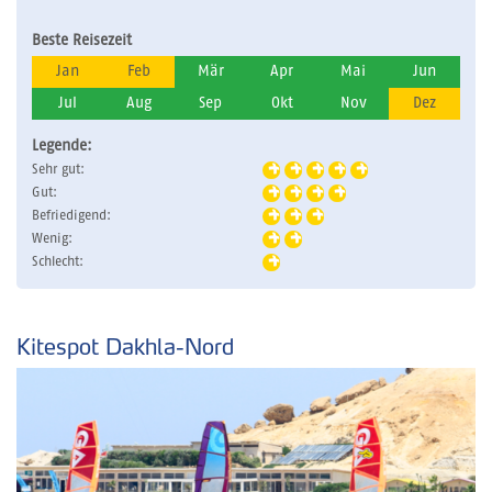
Beste Reisezeit
Jan
Feb
Mär
Apr
Mai
Jun
Jul
Aug
Sep
Okt
Nov
Dez
Legende:
Sehr gut:
Gut:
Befriedigend:
Wenig:
Schlecht:
Kitespot Dakhla-Nord