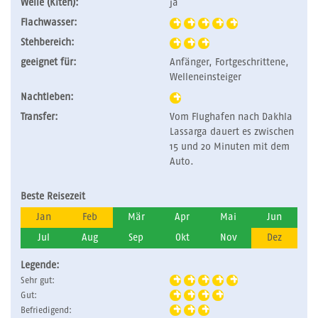
Welle (Kiten):
ja
Flachwasser:
Stehbereich:
geeignet für:
Anfänger, Fortgeschrittene,
Welleneinsteiger
Nachtleben:
Transfer:
Vom Flughafen nach Dakhla
Lassarga dauert es zwischen
15 und 20 Minuten mit dem
Auto.
Beste Reisezeit
Jan
Feb
Mär
Apr
Mai
Jun
Jul
Aug
Sep
Okt
Nov
Dez
Legende:
Sehr gut:
Gut:
Befriedigend: