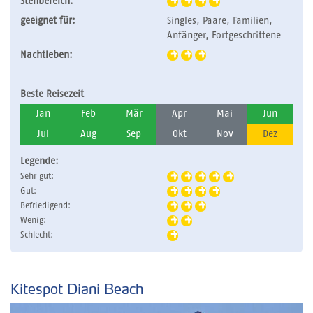
Stehbereich:
geeignet für:
Singles, Paare, Familien,
Anfänger, Fortgeschrittene
Nachtleben:
Beste Reisezeit
Jan
Feb
Mär
Apr
Mai
Jun
Jul
Aug
Sep
Okt
Nov
Dez
Legende:
Sehr gut:
Gut:
Befriedigend:
Wenig:
Schlecht:
Kitespot Diani Beach