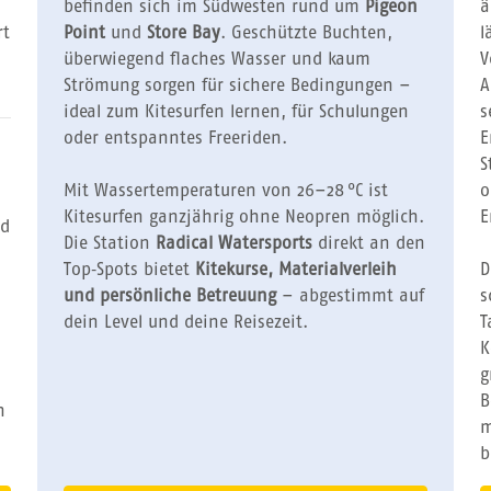
befinden sich im Südwesten rund um
Pigeon
ä
rt
Point
und
Store Bay
. Geschützte Buchten,
l
überwiegend flaches Wasser und kaum
V
Strömung sorgen für sichere Bedingungen –
A
ideal zum Kitesurfen lernen, für Schulungen
s
oder entspanntes Freeriden.
E
S
Mit Wassertemperaturen von 26–28 °C ist
o
Kitesurfen ganzjährig ohne Neopren möglich.
E
nd
Die Station
Radical Watersports
direkt an den
Top‑Spots bietet
Kitekurse, Materialverleih
D
und persönliche Betreuung
– abgestimmt auf
s
dein Level und deine Reisezeit.
T
K
g
B
n
m
b