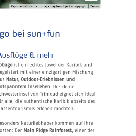
Keyboard shortcuts
Image may be subject to copyright
Terms
ago bei sun+fun
Ausflüge & mehr
obago
ist ein echtes Juwel der Karibik und
egeistert mit einer einzigartigen Mischung
us
Natur, Outdoor‑Erlebnissen und
ntspanntem Inselleben
. Die kleine
chwesterinsel von Trinidad eignet sich ideal
ür alle, die authentische Karibik abseits des
assentourismus erleben möchten.
esonders Naturliebhaber kommen auf ihre
osten: Der
Main Ridge Rainforest
, einer der