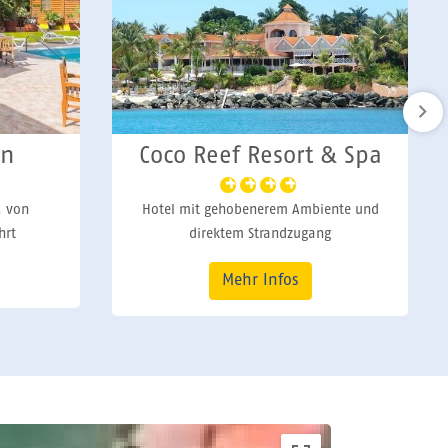
 & Spa
Crown Point Beach
ente und
Hotel mit direktem Strandzugang
g
Mehr Infos