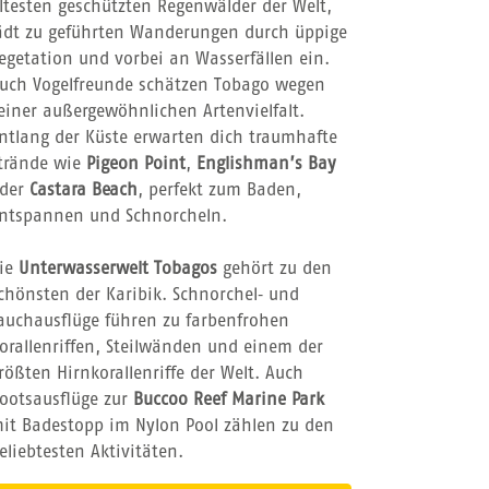
ltesten geschützten Regenwälder der Welt,
ädt zu geführten Wanderungen durch üppige
egetation und vorbei an Wasserfällen ein.
uch Vogelfreunde schätzen Tobago wegen
einer außergewöhnlichen Artenvielfalt.
ntlang der Küste erwarten dich traumhafte
trände wie
Pigeon Point
,
Englishman’s Bay
der
Castara Beach
, perfekt zum Baden,
ntspannen und Schnorcheln.
ie
Unterwasserwelt Tobagos
gehört zu den
chönsten der Karibik. Schnorchel‑ und
auchausflüge führen zu farbenfrohen
orallenriffen, Steilwänden und einem der
rößten Hirnkorallenriffe der Welt. Auch
ootsausflüge zur
Buccoo Reef Marine Park
it Badestopp im Nylon Pool zählen zu den
eliebtesten Aktivitäten.