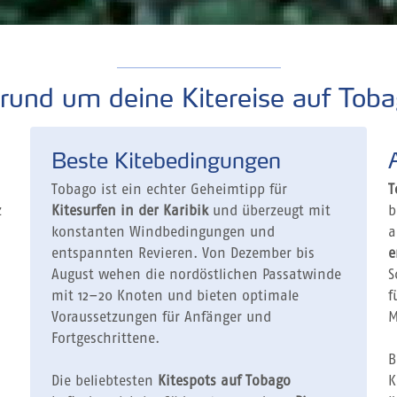
rund um deine Kitereise auf Tob
Beste Kitebedingungen
Tobago ist ein echter Geheimtipp für
T
z
Kitesurfen in der Karibik
und überzeugt mit
b
konstanten Windbedingungen und
a
entspannten Revieren. Von Dezember bis
e
August wehen die nordöstlichen Passatwinde
S
mit 12–20 Knoten und bieten optimale
f
Voraussetzungen für Anfänger und
M
Fortgeschrittene.
B
Die beliebtesten
Kitespots auf Tobago
K