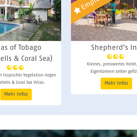
epherd's Inn
Coco Reef Resort
s, preiswertes Hotel, von
Hotel mit gehobenerem Ambi
ntümern selber geführt
direktem Strandzugan
Mehr Infos
Mehr Infos