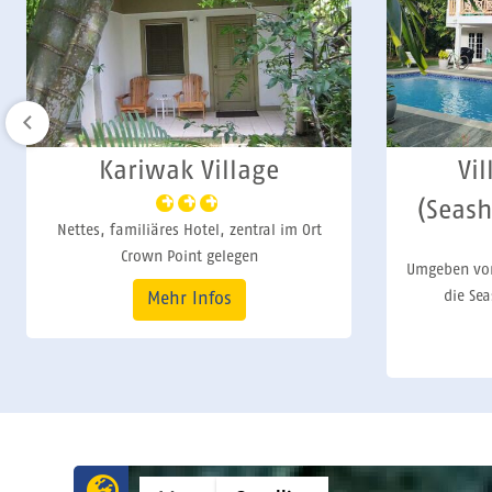
Villas of Tobago
Sh
(Seashells & Coral Sea)
Kleine
Eige
Umgeben von tropischer Vegetation liegen
die Seashells & Coral Sea Villas.
Mehr Infos