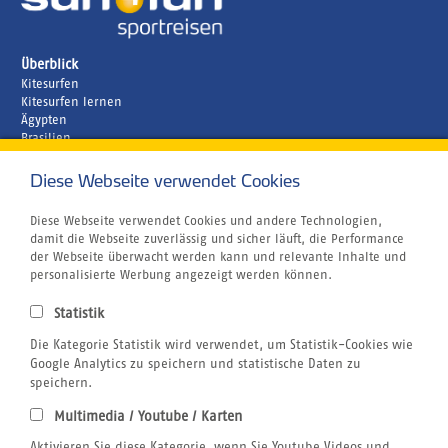
Überblick
Kitesurfen
Kitesurfen lernen
Ägypten
Brasilien
Griechenland
Kapverden
Diese Webseite verwendet Cookies
Marokko
Unternehmen
Diese Webseite verwendet Cookies und andere Technologien,
Rund um´s Buchen
damit die Webseite zuverlässig und sicher läuft, die Performance
Reiseversicherung
der Webseite überwacht werden kann und relevante Inhalte und
Gutschein
personalisierte Werbung angezeigt werden können.
Klimabewusst Reisen
Centrum für Reisemedizin
Statistik
Tauchurlaub
Windsurfen
Die Kategorie Statistik wird verwendet, um Statistik-Cookies wie
Wingfoilen
Google Analytics zu speichern und statistische Daten zu
Bildnachweis
speichern.
Jobs
Multimedia / Youtube / Karten
Airline Blacklist
Rechtliches
Aktivieren Sie diese Kategorie, wenn Sie Youtube Videos und