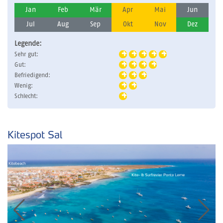
Jan
Feb
Mär
Apr
Mai
Jun
Jul
Aug
Sep
Okt
Nov
Dez
Legende:
Sehr gut:
Gut:
Befriedigend:
Wenig:
Schlecht:
Kitespot Sal