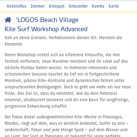
Hotelinfos
Zimmer
Kitespot
Kitecenter
Events
Karte
'LOGOS Beach Village
Kite Surf Workshop Advanced
Geh an deine Grenzen. Perfektioniere deinen Stil. Meistere die
Elemente.
Dieser Workshop richtet sich an erfahrene Kitesurfer, die ihre
Technik verfeinern, neue Manöver meistern und ihr Level auf das
nächste Plateau heben wollen. In mehreren intensiven und
actionreichen Sessions tauchst du tief ein in fortgeschrittene
Manöver, präzise Kite-Kontrolle und dynamisches Fahren unter
anspruchsvollen Bedingungen. Doch es geht um mehr als nur neue
Tricks. Das Ziel ist, dass du verstehst, wie du dein Potenzial
erkennst, strukturiert trainierst und dir eine Basis für langfristige,
progressive Entwicklung schaffst.
Der Fokus dieser außergewöhnlichen Kite-Woche in Theologos,
Rhodos, liegt auf dem, was es wirklich bedeutet, Surfer zu sein –
Leidenschaft, Fokus und jede Menge Spaß – auf dem Wasser und
an Land. Der Spot in Theologos ist bekannt für seine perfekte