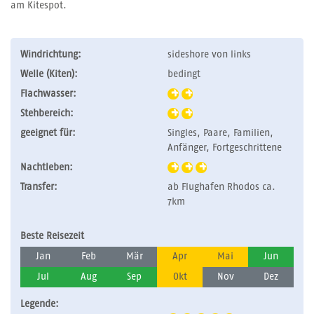
am Kitespot.
Windrichtung:
sideshore von links
Welle (Kiten):
bedingt
Flachwasser:
Stehbereich:
geeignet für:
Singles, Paare, Familien,
Anfänger, Fortgeschrittene
Nachtleben:
Transfer:
ab Flughafen Rhodos ca.
7km
Beste Reisezeit
Jan
Feb
Mär
Apr
Mai
Jun
Jul
Aug
Sep
Okt
Nov
Dez
Legende: