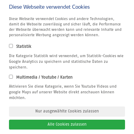
Kapverden
Diese Webseite verwendet Cookies
Marokko
Unternehmen
Diese Webseite verwendet Cookies und andere Technologien,
Rund um´s Buchen
damit die Webseite zuverlässig und sicher läuft, die Performance
Reiseversicherung
der Webseite überwacht werden kann und relevante Inhalte und
Gutschein
personalisierte Werbung angezeigt werden können.
Klimabewusst Reisen
Centrum für Reisemedizin
Statistik
Tauchurlaub
Windsurfen
Die Kategorie Statistik wird verwendet, um Statistik-Cookies wie
Wingfoilen
Google Analytics zu speichern und statistische Daten zu
Bildnachweis
speichern.
Jobs
Multimedia / Youtube / Karten
Airline Blacklist
Rechtliches
Aktivieren Sie diese Kategorie, wenn Sie Youtube Videos und
AGB
google Maps auf unserer Website direkt anschauen können
Datenschutz
möchten.
Impressum
Nur ausgewählte Cookies zulassen
Alle Cookies zulassen
© 2026