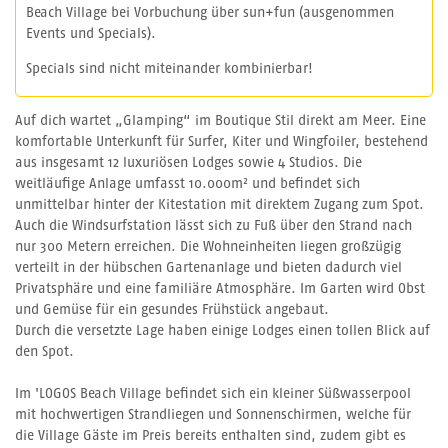
Beach Village bei Vorbuchung über sun+fun (ausgenommen
Events und Specials).
Specials sind nicht miteinander kombinierbar!
Auf dich wartet „Glamping“ im Boutique Stil direkt am Meer. Eine
komfortable Unterkunft für Surfer, Kiter und Wingfoiler, bestehend
aus insgesamt 12 luxuriösen Lodges sowie 4 Studios. Die
weitläufige Anlage umfasst 10.000m² und befindet sich
unmittelbar hinter der Kitestation mit direktem Zugang zum Spot.
Auch die Windsurfstation lässt sich zu Fuß über den Strand nach
nur 300 Metern erreichen. Die Wohneinheiten liegen großzügig
verteilt in der hübschen Gartenanlage und bieten dadurch viel
Privatsphäre und eine familiäre Atmosphäre. Im Garten wird Obst
und Gemüse für ein gesundes Frühstück angebaut.
Durch die versetzte Lage haben einige Lodges einen tollen Blick auf
den Spot.
Im 'LOGOS Beach Village befindet sich ein kleiner Süßwasserpool
mit hochwertigen Strandliegen und Sonnenschirmen, welche für
die Village Gäste im Preis bereits enthalten sind, zudem gibt es