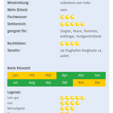
Windrichtung:
sideshore von links
Welle (Kiten):
nein
Flachwasser:
Stehbereich:
geeignet für:
Singles, Paare, Familien,
Anfänger, Fortgeschrittene
Nachtleben:
Transfer:
ab Flughafen Hurghada ca.
40km
Beste Reisezeit
Jan
Feb
Mär
Apr
Mai
Jun
Jul
Aug
Sep
Okt
Nov
Dez
Legende:
Sehr gut:
Gut:
Befriedigend: