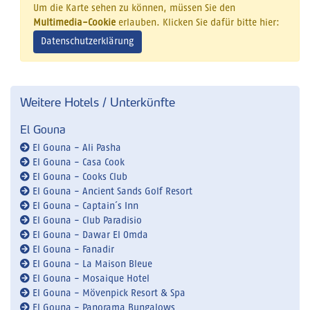
Um die Karte sehen zu können, müssen Sie den
Multimedia-Cookie
erlauben. Klicken Sie dafür bitte hier:
Datenschutzerklärung
Weitere Hotels / Unterkünfte
El Gouna
El Gouna - Ali Pasha
El Gouna - Casa Cook
El Gouna - Cooks Club
El Gouna - Ancient Sands Golf Resort
El Gouna - Captain´s Inn
El Gouna - Club Paradisio
El Gouna - Dawar El Omda
El Gouna - Fanadir
El Gouna - La Maison Bleue
El Gouna - Mosaique Hotel
El Gouna - Mövenpick Resort & Spa
El Gouna - Panorama Bungalows