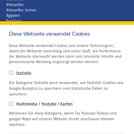
Kitesurfen
Kitesurfen lernen
Ägypten
Brasilien
Griechenland
Kapverden
Diese Webseite verwendet Cookies
Marokko
Unternehmen
Diese Webseite verwendet Cookies und andere Technologien,
Rund um´s Buchen
damit die Webseite zuverlässig und sicher läuft, die Performance
Reiseversicherung
der Webseite überwacht werden kann und relevante Inhalte und
Gutschein
personalisierte Werbung angezeigt werden können.
Klimabewusst Reisen
Centrum für Reisemedizin
Statistik
Tauchurlaub
Windsurfen
Die Kategorie Statistik wird verwendet, um Statistik-Cookies wie
Wingfoilen
Google Analytics zu speichern und statistische Daten zu
Bildnachweis
speichern.
Jobs
Multimedia / Youtube / Karten
Airline Blacklist
Rechtliches
Aktivieren Sie diese Kategorie, wenn Sie Youtube Videos und
AGB
google Maps auf unserer Website direkt anschauen können
Datenschutz
möchten.
Impressum