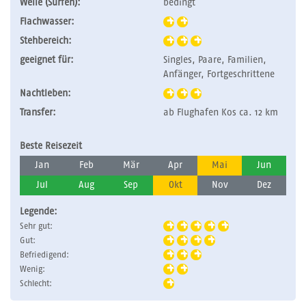
Welle (Surfen):
bedingt
Flachwasser:
Stehbereich:
geeignet für:
Singles, Paare, Familien,
Anfänger, Fortgeschrittene
Nachtleben:
Transfer:
ab Flughafen Kos ca. 12 km
Beste Reisezeit
Jan
Feb
Mär
Apr
Mai
Jun
Jul
Aug
Sep
Okt
Nov
Dez
Legende:
Sehr gut:
Gut:
Befriedigend:
Wenig:
Schlecht: