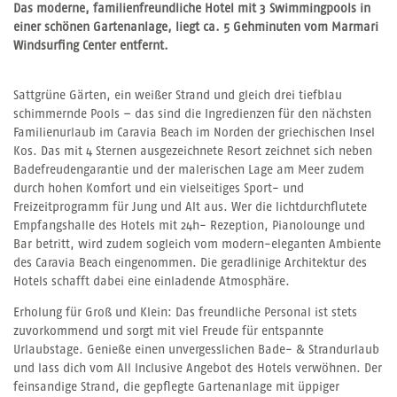
Das moderne, familienfreundliche Hotel mit 3
Swimmingpools in
einer schönen Gartenanlage, liegt ca. 5 Gehminuten vom Marmari
Windsurfing Center entfernt.
Sattgrüne Gärten, ein weißer Strand und gleich drei tiefblau
schimmernde Pools – das sind die Ingredienzen für den nächsten
Familienurlaub im Caravia Beach im Norden der griechischen Insel
Kos. Das mit 4 Sternen ausgezeichnete Resort zeichnet sich neben
Badefreudengarantie und der malerischen Lage am Meer zudem
durch hohen Komfort und ein vielseitiges Sport- und
Freizeitprogramm für Jung und Alt aus. Wer die lichtdurchflutete
Empfangshalle des Hotels mit 24h- Rezeption, Pianolounge und
Bar betritt, wird zudem sogleich vom modern-eleganten Ambiente
des Caravia Beach eingenommen. Die geradlinige Architektur des
Hotels schafft dabei eine einladende Atmosphäre.
Erholung für Groß und Klein: Das freundliche Personal ist stets
zuvorkommend und sorgt mit viel Freude für entspannte
Urlaubstage. Genieße einen unvergesslichen Bade- & Strandurlaub
und lass dich vom All Inclusive Angebot des Hotels verwöhnen. Der
feinsandige Strand, die gepflegte Gartenanlage mit üppiger