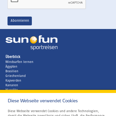
Überblick
Windsurfen lernen
Ägypten
Brasilien
Griechenland
Kapverden
Kanaren
Marokko
Zypern
Diese Webseite verwendet Cookies
Unternehmen
Rund um´s Buchen
Atmosfair CO2 Kompensation
Diese Webseite verwendet Cookies und andere Technologien,
Airline Blacklist
damit die Webseite zuverlässig und sicher läuft, die Performance