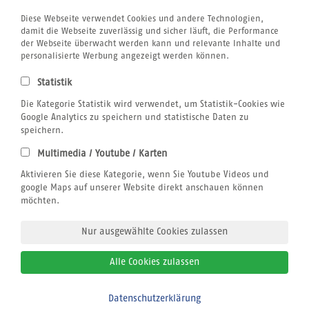
Rund um´s Buchen
Atmosfair CO2 Kompensation
Diese Webseite verwendet Cookies und andere Technologien,
Airline Blacklist
damit die Webseite zuverlässig und sicher läuft, die Performance
Bildnachweis
der Webseite überwacht werden kann und relevante Inhalte und
Centrum für Reisemedizin
personalisierte Werbung angezeigt werden können.
Gutschein
Jobs
Statistik
Reiseversicherung
Kitesurfen
Die Kategorie Statistik wird verwendet, um Statistik-Cookies wie
SUP
Google Analytics zu speichern und statistische Daten zu
Tauchen
speichern.
Wellenreiten
Multimedia / Youtube / Karten
Wingfoilen
Rechtliches
Aktivieren Sie diese Kategorie, wenn Sie Youtube Videos und
AGB
google Maps auf unserer Website direkt anschauen können
Datenschutzerklärung
möchten.
Impressum
Nur ausgewählte Cookies zulassen
Alle Cookies zulassen
© 2026
sun+fun sportreisen
Datenschutzerklärung
Bitte zurückrufen
Alle Rechte vorbehalten