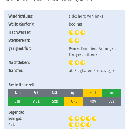
flachabfallenden Sand- und Kiesstrand genießen.
Windrichtung:
sideshore von links
Welle (Surfen):
bedingt
Flachwasser:
Stehbereich:
geeignet für:
Paare, Familien, Anfänger,
Fortgeschrittene
Nachtleben:
Transfer:
ab Flughafen Kos ca. 25 km
Beste Reisezeit
Jan
Feb
Mär
Apr
Mai
Jun
Jul
Aug
Sep
Okt
Nov
Dez
Legende:
Sehr gut:
Gut: