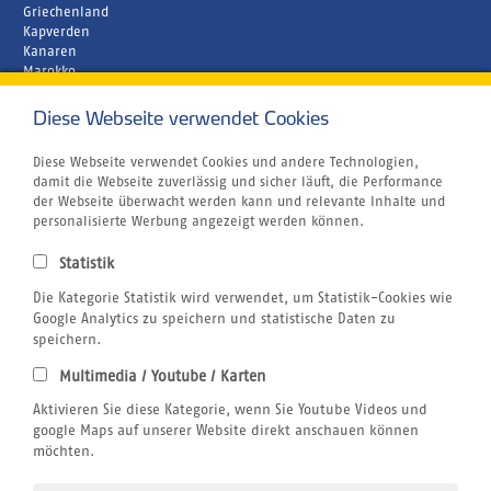
Griechenland
Kapverden
Kanaren
Marokko
Zypern
Diese Webseite verwendet Cookies
Unternehmen
Rund um´s Buchen
Atmosfair CO2 Kompensation
Diese Webseite verwendet Cookies und andere Technologien,
Airline Blacklist
damit die Webseite zuverlässig und sicher läuft, die Performance
Bildnachweis
der Webseite überwacht werden kann und relevante Inhalte und
Centrum für Reisemedizin
personalisierte Werbung angezeigt werden können.
Gutschein
Jobs
Statistik
Reiseversicherung
Kitesurfen
Die Kategorie Statistik wird verwendet, um Statistik-Cookies wie
SUP
Google Analytics zu speichern und statistische Daten zu
Tauchen
speichern.
Wellenreiten
Multimedia / Youtube / Karten
Wingfoilen
Rechtliches
Aktivieren Sie diese Kategorie, wenn Sie Youtube Videos und
AGB
google Maps auf unserer Website direkt anschauen können
Datenschutzerklärung
möchten.
Impressum