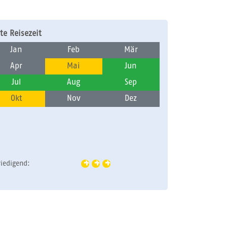
te Reisezeit
Jan
Feb
Mär
Apr
Mai
Jun
Jul
Aug
Sep
Okt
Nov
Dez
riedigend: