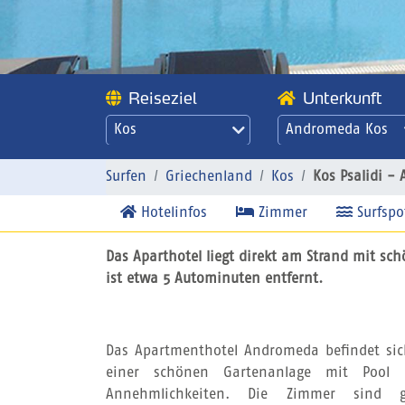
Reiseziel
Unterkunft
Kos
Andromeda Kos
Psalidi -
Andromeda
Surfen
Griechenland
Kos
Kos Psalidi -
Hotelinfos
Zimmer
Surfspo
Das Aparthotel liegt direkt am Strand mit sc
ist etwa 5 Autominuten entfernt.
Das Apartmenthotel Andromeda befindet sich
einer schönen Gartenanlage mit Pool 
Annehmlichkeiten. Die Zimmer sind g