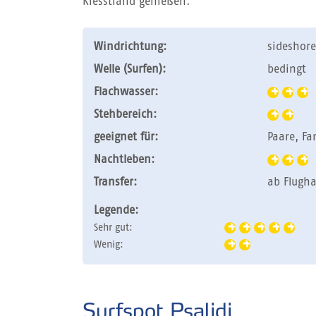
Kiesstrand genießen.
Windrichtung:
sideshore
Welle (Surfen):
bedingt
Flachwasser:
Stehbereich:
geeignet für:
Paare, Fa
Nachtleben:
Transfer:
ab Flugha
Legende:
Sehr gut:
Wenig:
Surfspot Psalidi