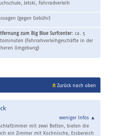
uchschule, Jetski, Fahrradverleih
ssagen (gegen Gebühr)
tfernung zum Big Blue Surfcenter
: ca. 5
tominuten (Fahrrahverleihgeschäfte in der
heren Umgebung)
Zurück nach oben
ck
weniger Infos
▲
hlafzimmer mit zwei Betten, bieten die
uch ein Zimmer mit Kochnische, Essbereich