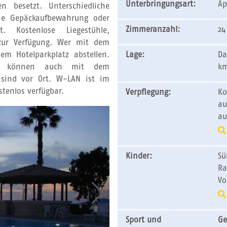
Unterbringungsart:
Ap
n besetzt. Unterschiedliche
die Gepäckaufbewahrung oder
Zimmeranzahl:
24
bot.
Kostenlose Liegestühle,
ur Verfügung.
Wer mit dem
em Hotelparkplatz abstellen.
Lage:
Da
ng können auch mit dem
km
 sind vor Ort. W-LAN ist im
tenlos verfügbar.
Verpflegung:
Ko
au
au
Kinder:
Sü
Ra
Vo
Sport und
Ge