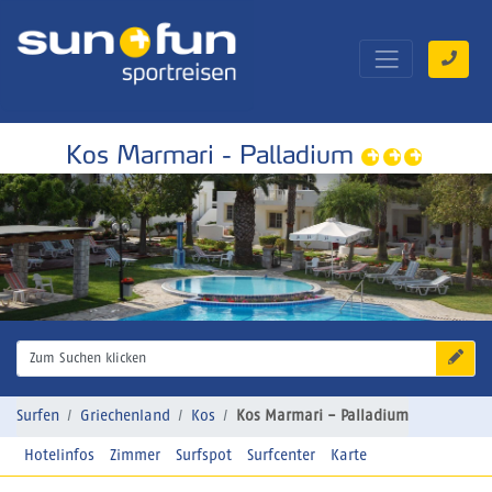
Kos Marmari - Palladium
Zum Suchen klicken
Surfen
Griechenland
Kos
Kos Marmari - Palladium
Hotelinfos
Zimmer
Surfspot
Surfcenter
Karte