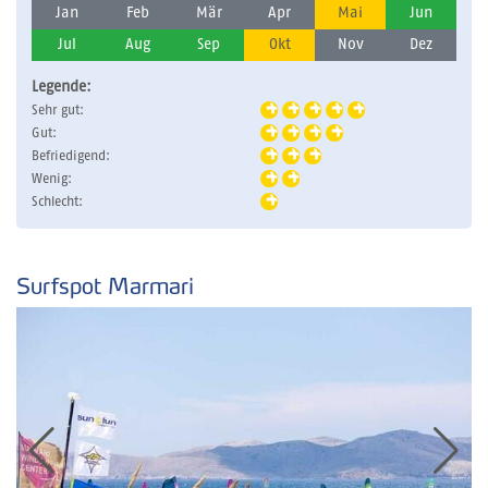
Jan
Feb
Mär
Apr
Mai
Jun
Jul
Aug
Sep
Okt
Nov
Dez
Legende:
Sehr gut:
Gut:
Befriedigend:
Wenig:
Schlecht:
Surfspot Marmari