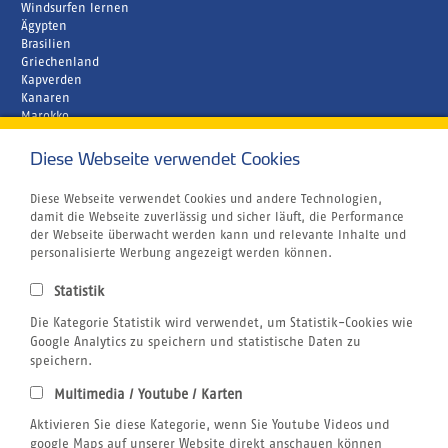
Windsurfen lernen
Ägypten
Brasilien
Griechenland
Kapverden
Kanaren
Marokko
Zypern
Diese Webseite verwendet Cookies
Unternehmen
Rund um´s Buchen
Atmosfair CO2 Kompensation
Diese Webseite verwendet Cookies und andere Technologien,
Airline Blacklist
damit die Webseite zuverlässig und sicher läuft, die Performance
Bildnachweis
der Webseite überwacht werden kann und relevante Inhalte und
Centrum für Reisemedizin
personalisierte Werbung angezeigt werden können.
Gutschein
Jobs
Statistik
Reiseversicherung
Kitesurfen
Die Kategorie Statistik wird verwendet, um Statistik-Cookies wie
SUP
Google Analytics zu speichern und statistische Daten zu
Tauchen
speichern.
Wellenreiten
Multimedia / Youtube / Karten
Wingfoilen
Rechtliches
Aktivieren Sie diese Kategorie, wenn Sie Youtube Videos und
AGB
google Maps auf unserer Website direkt anschauen können