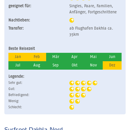
geeignet für:
Singles, Paare, Familien,
Anfänger, Fortgeschrittene
Nachtleben:
Transfer:
ab Flughafen Dakhla ca.
35km
Beste Reisezeit
Jan
Feb
Mär
Apr
Mai
Jun
Jul
Aug
Sep
Okt
Nov
Dez
Legende:
Sehr gut:
Gut:
Befriedigend:
Wenig:
Schlecht:
Surfspot Dakhla-Nord