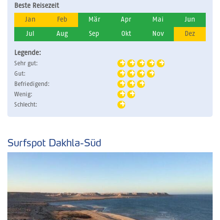
Beste Reisezeit
Jan
Feb
Mär
Apr
Mai
Jun
Jul
Aug
Sep
Okt
Nov
Dez
Legende:
Sehr gut:
Gut:
Befriedigend:
Wenig:
Schlecht:
Surfspot Dakhla-Süd