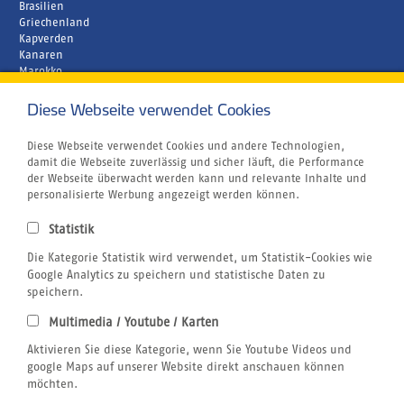
Brasilien
Griechenland
Kapverden
Kanaren
Marokko
Zypern
Diese Webseite verwendet Cookies
Unternehmen
Rund um´s Buchen
Atmosfair CO2 Kompensation
Diese Webseite verwendet Cookies und andere Technologien,
Airline Blacklist
damit die Webseite zuverlässig und sicher läuft, die Performance
Bildnachweis
der Webseite überwacht werden kann und relevante Inhalte und
Centrum für Reisemedizin
personalisierte Werbung angezeigt werden können.
Gutschein
Jobs
Statistik
Reiseversicherung
Kitesurfen
Die Kategorie Statistik wird verwendet, um Statistik-Cookies wie
SUP
Google Analytics zu speichern und statistische Daten zu
Tauchen
speichern.
Wellenreiten
Multimedia / Youtube / Karten
Wingfoilen
Rechtliches
Aktivieren Sie diese Kategorie, wenn Sie Youtube Videos und
AGB
google Maps auf unserer Website direkt anschauen können
Datenschutzerklärung
möchten.
Impressum