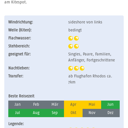
am Kitespot.
Windrichtung:
sideshore von links
Welle (Kiten):
bedingt
Flachwasser:
Stehbereich:
geeignet für:
Singles, Paare, Familien,
Anfänger, Fortgeschrittene
Nachtleben:
Transfer:
ab Flughafen Rhodos ca.
7km
Beste Reisezeit
Jan
Feb
Mär
Apr
Mai
Jun
Jul
Aug
Sep
Okt
Nov
Dez
Legende: