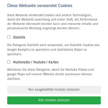
Kapverden
Diese Webseite verwendet Cookies
Marokko
Unternehmen
Diese Webseite verwendet Cookies und andere Technologien,
Rund um´s Buchen
damit die Webseite zuverlässig und sicher läuft, die Performance
Reiseversicherung
der Webseite überwacht werden kann und relevante Inhalte und
Gutschein
personalisierte Werbung angezeigt werden können.
Klimabewusst Reisen
Centrum für Reisemedizin
Statistik
Tauchurlaub
Windsurfen
Die Kategorie Statistik wird verwendet, um Statistik-Cookies wie
Wingfoilen
Google Analytics zu speichern und statistische Daten zu
Bildnachweis
speichern.
Jobs
Multimedia / Youtube / Karten
Airline Blacklist
Rechtliches
Aktivieren Sie diese Kategorie, wenn Sie Youtube Videos und
AGB
google Maps auf unserer Website direkt anschauen können
Datenschutz
möchten.
Impressum
Nur ausgewählte Cookies zulassen
Alle Cookies zulassen
© 2026