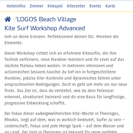
Hotelinfos
Zimmer
Kitespot
Kitecenter
Events
Karte
'LOGOS Beach Village
Kite Surf Workshop Advanced
Geh an deine Grenzen. Perfektioniere deinen Stil. Meistere die
Elemente.
Dieser Workshop richtet sich an erfahrene Kitesurfer, die ihre
Technik verfeinern, neue Manöver meistern und ihr Level auf das
nächste Plateau heben wollen. In mehreren intensiven und
actionreichen Sessions tauchst du tief ein in fortgeschrittene
Manöver, präzise Kite-Kontrolle und dynamisches Fahren unter
anspruchsvollen Bedingungen. Doch es geht um mehr als nur neue
Tricks. Das Ziel ist, dass du verstehst, wie du dein Potenzial
erkennst, strukturiert trainierst und dir eine Basis für langfristige,
progressive Entwicklung schaffst.
Der Fokus dieser außergewöhnlichen Kite-Woche in Theologos,
Rhodos, liegt auf dem, was es wirklich bedeutet, Surfer zu sein –
Leidenschaft, Fokus und jede Menge Spaß – auf dem Wasser und
an Land. Der Spot in Theologos ist bekannt für seine perfekte