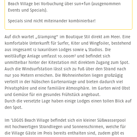
Beach Village bei Vorbuchung über sun+fun (ausgenommen
Events und Specials).
Specials sind nicht miteinander kombinierbar!
Auf dich wartet „Glamping“ im Boutique Stil direkt am Meer. Eine
komfortable Unterkunft für Surfer, Kiter und Wingfoiler, bestehend
aus insgesamt 12 luxuriösen Lodges sowie 4 Studios. Die
weitläufige Anlage umfasst 10.000m² und befindet sich
unmittelbar hinter der Kitestation mit direktem Zugang zum Spot.
Auch die Windsurfstation lässt sich zu Fuß über den Strand nach
nur 300 Metern erreichen. Die Wohneinheiten liegen großzügig
verteilt in der hübschen Gartenanlage und bieten dadurch viel
Privatsphäre und eine familiäre Atmosphäre. Im Garten wird Obst
und Gemüse für ein gesundes Frühstück angebaut.
Durch die versetzte Lage haben einige Lodges einen tollen Blick auf
den Spot.
Im 'LOGOS Beach Village befindet sich ein kleiner Süßwasserpool
mit hochwertigen Strandliegen und Sonnenschirmen, welche für
die Village Gäste im Preis bereits enthalten sind, zudem gibt es