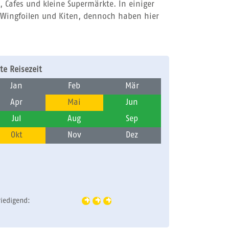
, Cafes und kleine Supermärkte. In einiger
, Wingfoilen und Kiten, dennoch haben hier
te Reisezeit
Jan
Feb
Mär
Apr
Mai
Jun
Jul
Aug
Sep
Okt
Nov
Dez
riedigend: