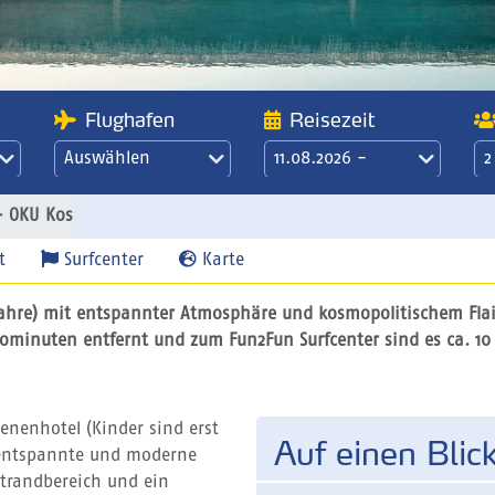
Flughafen
Reisezeit
Auswählen
11.08.2026 -
2
s
18.08.2026
21 Übernachtungen
- OKU Kos
/ 3 Wochen
t
Surfcenter
Karte
Jahre) mit entspannter Atmosphäre und kosmopolitischem Flai
utominuten entfernt und zum Fun2Fun Surfcenter sind es ca. 
enenhotel (Kinder sind erst
Auf einen Blic
e entspannte und moderne
Strandbereich und ein