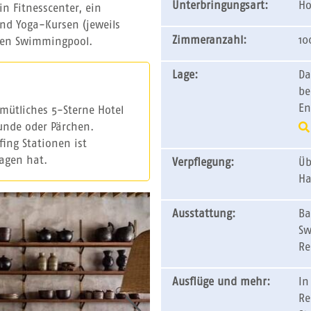
Unterbringungsart:
Ho
in Fitnesscenter, ein
d Yoga-Kursen (jeweils
Zimmeranzahl:
10
nen Swimmingpool.
Lage:
Da
be
En
emütliches 5-Sterne Hotel
eunde oder Pärchen.
ing Stationen ist
agen hat.
Verpflegung:
Üb
Ha
Ausstattung:
Ba
Sw
Re
Ausflüge und mehr:
In
Re