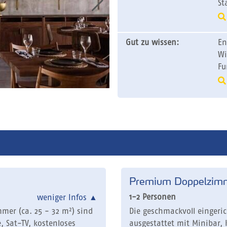
St
Gut zu wissen:
En
Wi
Fu
Premium Doppelzim
1-2 Personen
weniger Infos
▲
mer (ca. 25 - 32 m²) sind
Die geschmackvoll eingeri
, Sat-TV, kostenloses
ausgestattet mit Minibar, 