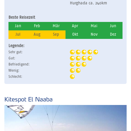
Hurghada ca. 240km
Beste Reisezeit
Jan
Feb
Mär
Apr
Mai
Jun
Jul
Aug
Sep
Okt
Nov
Dez
Legende:
Sehr gut:
Gut:
Befriedigend:
Wenig:
Schlecht:
Kitespot El Naaba