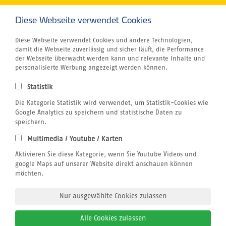
Griechenland
Kapverden
Diese Webseite verwendet Cookies
Marokko
Unternehmen
Diese Webseite verwendet Cookies und andere Technologien,
Rund um´s Buchen
damit die Webseite zuverlässig und sicher läuft, die Performance
Reiseversicherung
der Webseite überwacht werden kann und relevante Inhalte und
Zuletzt
Gutschein
personalisierte Werbung angezeigt werden können.
besucht
Klimabewusst Reisen
Centrum für Reisemedizin
Statistik
Tauchurlaub
Windsurfen
Die Kategorie Statistik wird verwendet, um Statistik-Cookies wie
Wingfoilen
Google Analytics zu speichern und statistische Daten zu
Bildnachweis
speichern.
Jobs
Multimedia / Youtube / Karten
Airline Blacklist
Rechtliches
Aktivieren Sie diese Kategorie, wenn Sie Youtube Videos und
AGB
google Maps auf unserer Website direkt anschauen können
Datenschutz
möchten.
Impressum
Nur ausgewählte Cookies zulassen
Alle Cookies zulassen