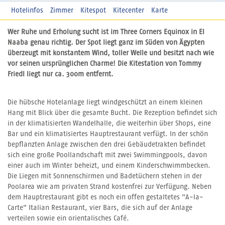
Hotelinfos
Zimmer
Kitespot
Kitecenter
Karte
Wer Ruhe und Erholung sucht ist im Three Corners Equinox in El
Naaba genau richtig. Der Spot liegt ganz im Süden von Ägypten
überzeugt mit konstantem Wind, toller Welle und besitzt nach wie
vor seinen ursprünglichen Charme! Die Kitestation von Tommy
Friedl liegt nur ca. 300m entfernt.
Die hübsche Hotelanlage liegt windgeschützt an einem kleinen
Hang mit Blick über die gesamte Bucht. Die Rezeption befindet sich
in der klimatisierten Wandelhalle, die weiterhin über Shops, eine
Bar und ein klimatisiertes Hauptrestaurant verfügt. In der schön
bepflanzten Anlage zwischen den drei Gebäudetrakten befindet
sich eine große Poollandschaft mit zwei Swimmingpools, davon
einer auch im Winter beheizt, und einem Kinderschwimmbecken.
Die Liegen mit Sonnenschirmen und Badetüchern stehen in der
Poolarea wie am privaten Strand kostenfrei zur Verfügung. Neben
dem Hauptrestaurant gibt es noch ein offen gestaltetes "A-la-
Carte" Italian Restaurant, vier Bars, die sich auf der Anlage
verteilen sowie ein orientalisches Café.