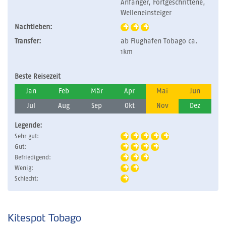
Anfänger, Fortgeschrittene,
Welleneinsteiger
Nachtleben:
Transfer:
ab Flughafen Tobago ca.
1km
Beste Reisezeit
Jan
Feb
Mär
Apr
Mai
Jun
Jul
Aug
Sep
Okt
Nov
Dez
Legende:
Sehr gut:
Gut:
Befriedigend:
Wenig:
Schlecht:
Kitespot Tobago