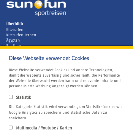
Überblick
Kitesurfen
Kitesurfen lernen
Ägypten
Brasilien
Griechenland
Kapverden
Diese Webseite verwendet Cookies
Marokko
Unternehmen
Diese Webseite verwendet Cookies und andere Technologien,
Rund um´s Buchen
damit die Webseite zuverlässig und sicher läuft, die Performance
Reiseversicherung
der Webseite überwacht werden kann und relevante Inhalte und
Gutschein
personalisierte Werbung angezeigt werden können.
Klimabewusst Reisen
Centrum für Reisemedizin
Statistik
Tauchurlaub
Die Kategorie Statistik wird verwendet, um Statistik-Cookies wie
Windsurfen
Wingfoilen
Google Analytics zu speichern und statistische Daten zu
Bildnachweis
speichern.
Jobs
Multimedia / Youtube / Karten
Airline Blacklist