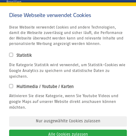
Brasilien
Griechenland
Kapverden
Diese Webseite verwendet Cookies
Marokko
Unternehmen
Diese Webseite verwendet Cookies und andere Technologien,
Rund um´s Buchen
damit die Webseite zuverlässig und sicher läuft, die Performance
Reiseversicherung
der Webseite überwacht werden kann und relevante Inhalte und
Gutschein
personalisierte Werbung angezeigt werden können.
Klimabewusst Reisen
Centrum für Reisemedizin
Statistik
Tauchurlaub
Windsurfen
Die Kategorie Statistik wird verwendet, um Statistik-Cookies wie
Wingfoilen
Google Analytics zu speichern und statistische Daten zu
Bildnachweis
speichern.
Jobs
Multimedia / Youtube / Karten
Airline Blacklist
Rechtliches
Aktivieren Sie diese Kategorie, wenn Sie Youtube Videos und
AGB
google Maps auf unserer Website direkt anschauen können
Datenschutz
möchten.
Impressum
Nur ausgewählte Cookies zulassen
Alle Cookies zulassen