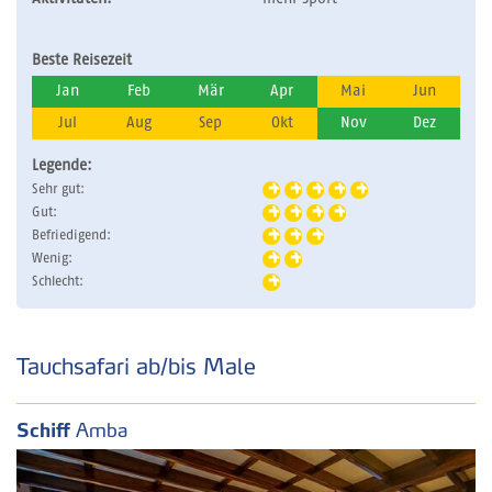
Beste Reisezeit
Jan
Feb
Mär
Apr
Mai
Jun
Jul
Aug
Sep
Okt
Nov
Dez
Legende:
Sehr gut:
Gut:
Befriedigend:
Wenig:
Schlecht:
Tauchsafari ab/bis Male
Schiff
Amba