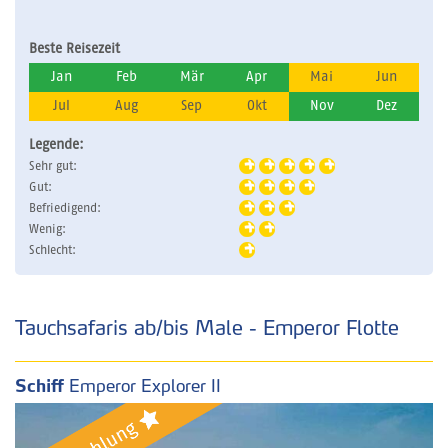
Beste Reisezeit
Jan
Feb
Mär
Apr
Mai
Jun
Jul
Aug
Sep
Okt
Nov
Dez
Legende:
Sehr gut:
Gut:
Befriedigend:
Wenig:
Schlecht:
Tauchsafaris ab/bis Male - Emperor Flotte
Schiff
Emperor Explorer II