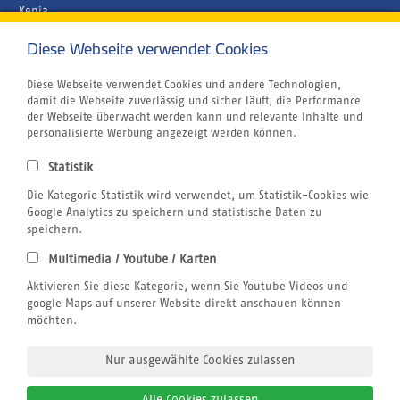
Kenia
Malediven
Diese Webseite verwendet Cookies
Unternehmen
Rund um´s Buchen
Airline Blacklist
Diese Webseite verwendet Cookies und andere Technologien,
Centrum für Reisemedizin
damit die Webseite zuverlässig und sicher läuft, die Performance
Bildnachweis
der Webseite überwacht werden kann und relevante Inhalte und
Gutschein
personalisierte Werbung angezeigt werden können.
Kitesurfen
Klimabewusst Reisen
Statistik
Jobs
Reiseversicherung
Die Kategorie Statistik wird verwendet, um Statistik-Cookies wie
Windsurfen
Google Analytics zu speichern und statistische Daten zu
Wingfoilen
speichern.
Wellenreiten
Multimedia / Youtube / Karten
Wingfoilen
Rechtliches
Aktivieren Sie diese Kategorie, wenn Sie Youtube Videos und
AGB
google Maps auf unserer Website direkt anschauen können
Datenschutz
möchten.
Impressum
Nur ausgewählte Cookies zulassen
Alle Cookies zulassen