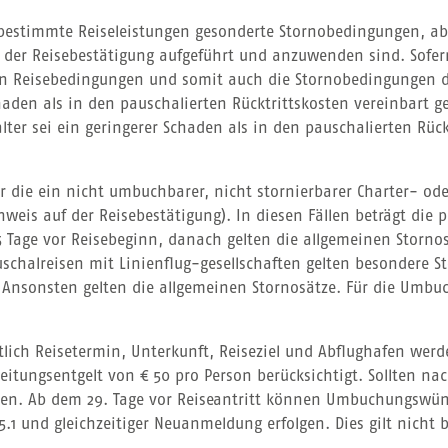
r bestimmte Reiseleistungen gesonderte Stornobedingungen, 
in der Reisebestätigung aufgeführt und anzuwenden sind. Sofe
inen Reisebedingungen und somit auch die Stornobedingungen d
haden als in den pauschalierten Rücktrittskosten vereinbart 
ter sei ein geringerer Schaden als in den pauschalierten Rück
ür die ein nicht umbuchbarer, nicht stornierbarer Charter- od
nweis auf der Reisebestätigung). In diesen Fällen beträgt di
 15 Tage vor Reisebeginn, danach gelten die allgemeinen Stor
auschalreisen mit Linienflug-gesellschaften gelten besondere 
g. Ansonsten gelten die allgemeinen Stornosätze. Für die Umb
h Reisetermin, Unterkunft, Reiseziel und Abflughafen werden 
beitungsentgelt von € 50 pro Person berücksichtigt. Sollten
hlen. Ab dem 29. Tage vor Reiseantritt können Umbuchungswü
5.1 und gleichzeitiger Neuanmeldung erfolgen. Dies gilt nich