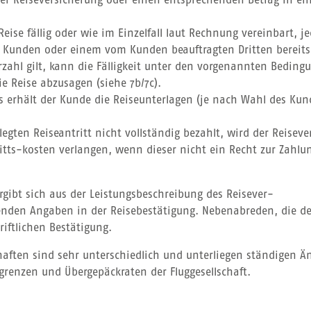
h der Reiseversicherung oder einen entsprechenden Betrag in 
 Reise fällig oder wie im Einzelfall laut Rechnung vereinbart,
em Kunden oder einem vom Kunden beauftragten Dritten bereit
erzahl gilt, kann die Fälligkeit unter den vorgenannten Bedin
ie Reise abzusagen (siehe 7b/7c).
es erhält der Kunde die Reiseunterlagen (je nach Wahl des K
elegten Reiseantritt nicht vollständig bezahlt, wird der Reiseve
ts-kosten verlangen, wenn dieser nicht ein Recht zur Zahlu
rgibt sich aus der Leistungsbeschreibung des Reisever-
nden Angaben in der Reisebestätigung. Nebenabreden, die de
iftlichen Bestätigung.
aften sind sehr unterschiedlich und unterliegen ständigen Än
sgrenzen und Übergepäckraten der Fluggesellschaft.