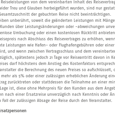
Reiseleistungen von dem vereinbarten Inhalt des Reisevertrag
wider Treu und Glauben herbeigeführt wurden, sind nur gestat
esamtzuschnitt der gebuchten Reise nicht beeinträchtigen.
eiben unberührt, soweit die geänderten Leistungen mit Mängel
den Kunden über Leistungsänderungen oder -abweichungen unver
enlose Umbuchung oder einen kostenlosen Rücktritt anbieten
n Reisepreis nach Abschluss des Reisevertrages zu erhöhen, we
te Leistungen wie Hafen- oder Flughafengebühren oder einer 
rd, und wenn zwischen Vertragsschluss und dem vereinbarten 
erzüglich, spätestens jedoch 21 Tage vor Reiseantritt davon in
reises darf höchstens dem Anstieg des Kostenfaktors entsprech
ranstalter die Berechnung des neuen Preises so aufschlüssel
n mehr als 5% oder einer zulässigen erheblichen Änderung ein
trag zurücktreten oder stattdessen die Teilnahme an einer mi
 Lage ist, diese ohne Mehrpreis für den Kunden aus dem Angebo
gen nach einer Ersatzreise unverzüglich nach Kenntnis oder Ä
 Fall der zulässigen Absage der Reise durch den Veranstalter.
Ersatzpersonen