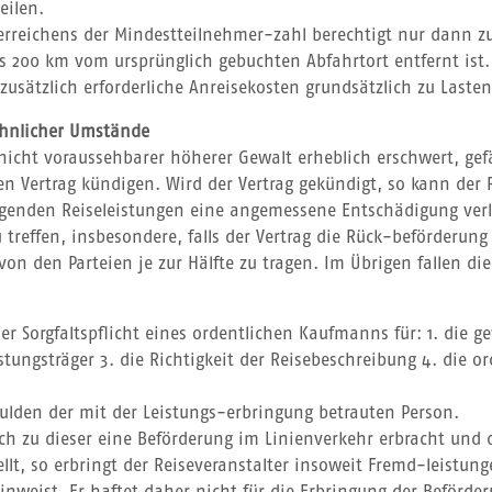
eilen.
erreichens der Mindestteilnehmer-zahl berechtigt nur dann zu
s 200 km vom ursprünglich gebuchten Abfahrtort entfernt ist.
usätzlich erforderliche Anreisekosten grundsätzlich zu Laste
öhnlicher Umstände
s nicht voraussehbarer höherer Gewalt erheblich erschwert, ge
en Vertrag kündigen. Wird der Vertrag gekündigt, so kann der R
ngenden Reiseleistungen eine angemessene Entschädigung verla
reffen, insbesondere, falls der Vertrag die Rück-beförderun
von den Parteien je zur Hälfte zu tragen. Im Übrigen fallen d
er Sorgfaltspflicht eines ordentlichen Kaufmanns für: 1. die g
tungsträger 3. die Richtigkeit der Reisebeschreibung 4. die 
chulden der mit der Leistungs-erbringung betrauten Person.
ch zu dieser eine Beförderung im Linienverkehr erbracht und
lt, so erbringt der Reiseveranstalter insoweit Fremd-leistung