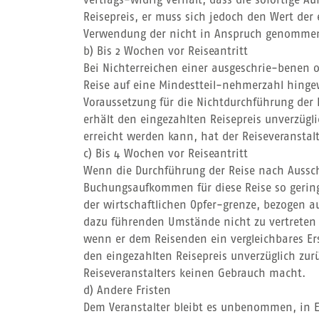
vertrags-widrig verhält, dass die sofortige Au
Reisepreis, er muss sich jedoch den Wert der
Verwendung der nicht in Anspruch genommenen
b) Bis 2 Wochen vor Reiseantritt
Bei Nichterreichen einer ausgeschrie-benen o
Reise auf eine Mindestteil-nehmerzahl hingewi
Voraussetzung für die Nichtdurchführung der 
erhält den eingezahlten Reisepreis unverzügli
erreicht werden kann, hat der Reiseveransta
c) Bis 4 Wochen vor Reiseantritt
Wenn die Durchführung der Reise nach Ausschö
Buchungsaufkommen für diese Reise so gering
der wirtschaftlichen Opfer-grenze, bezogen au
dazu führenden Umstände nicht zu vertreten h
wenn er dem Reisenden ein vergleichbares Ers
den eingezahlten Reisepreis unverzüglich zur
Reiseveranstalters keinen Gebrauch macht.
d) Andere Fristen
Dem Veranstalter bleibt es unbenommen, in Ei