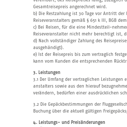
vereinbart, des Reisepreises fällig, zuzüglic
Gesamtreisepreis angerechnet wird.
b) Die Restzahlung ist 30 Tage vor Antritt der
Reiseveranstalters gemäß § 651 k III, BGB d
c) Bei Reisen, für die eine Mindestteil-nehm
Reiseveranstalter nicht mehr berechtigt ist, d
d) Nach vollständiger Zahlung des Reisepreis
ausgehändigt).
e) Ist der Reisepreis bis zum vertraglich festg
kann vom Kunden die entsprechenden Rücktrit
3. Leistungen
3.1 Der Umfang der vertraglichen Leistungen e
anstalters sowie aus den hierauf bezugnehme
verändern, bedürfen einer ausdrücklichen schr
3.2 Die Gepäckbestimmungen der Fluggesellsch
Buchung über die aktuell gültigen Freigepäck
4. Leistungs- und Preisänderungen