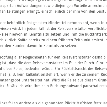
fhebung des Vertrages gerechtfertigt ist. Kündigt der Reisever
 ersparten Aufwendungen sowie diejenigen Vorteile anrechnen 
 Leistungen erlangt, einschließlich der ihm von den Leistun
der behördlich festgelegten Mindestteilnehmerzahl, wenn in 
esen wird. In jedem Fall ist der Reiseveranstalter verpflicht
Reise hiervon in Kenntnis zu setzen und ihm die Rücktrittserk
ch zurück. Sollte bereits zu einem früheren Zeitpunkt ersichtl
lter den Kunden davon in Kenntnis zu setzen.
pfung aller Möglichkeiten für den Reiseveranstalter deshalb 
 ist, dass die dem Reiseveranstalter im Falle der Durch-führ
f diese Reise, bedeuten würde. Ein Rücktrittsrecht des Reise-
at (z. B. kein Kalkulationsfehler), wenn er die zu seinem R
atzangebot unterbreitet hat. Wird die Reise aus diesem Grun
ück. Zusätzlich wird ihm sein Buchungsaufwand pauschal ersta
nzelfällen andere als die genannten Rücktrittsfristen festzus