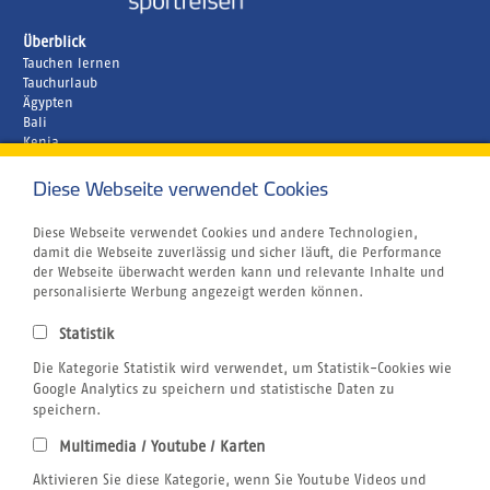
Überblick
Tauchen lernen
Tauchurlaub
Ägypten
Bali
Kenia
Malediven
Diese Webseite verwendet Cookies
Unternehmen
Rund um´s Buchen
Airline Blacklist
Diese Webseite verwendet Cookies und andere Technologien,
Centrum für Reisemedizin
damit die Webseite zuverlässig und sicher läuft, die Performance
Bildnachweis
der Webseite überwacht werden kann und relevante Inhalte und
Gutschein
personalisierte Werbung angezeigt werden können.
Kitesurfen
Klimabewusst Reisen
Statistik
Jobs
Reiseversicherung
Die Kategorie Statistik wird verwendet, um Statistik-Cookies wie
Windsurfen
Google Analytics zu speichern und statistische Daten zu
Wingfoilen
speichern.
Wellenreiten
Multimedia / Youtube / Karten
Wingfoilen
Rechtliches
Aktivieren Sie diese Kategorie, wenn Sie Youtube Videos und