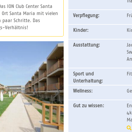
Tr
Das ION Club Center Santa
 Ort Santa Maria mit vielen
Verpflegung:
Fr
 paar Schritte. Das
s-Verhältnis!
Kinder:
Ki
Ausstattung:
Ja
Sw
An
Sport und
Fi
Unterhaltung:
Wellness:
Ge
Gut zu wissen:
En
4k
Ma