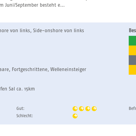
im Juni/September besteht e...
hore von links, Side-onshore von links
Bes
Paare, Fortgeschrittene, Welleneinsteiger
fen Sal ca. 15km
Gut:
Bef
Schlecht: