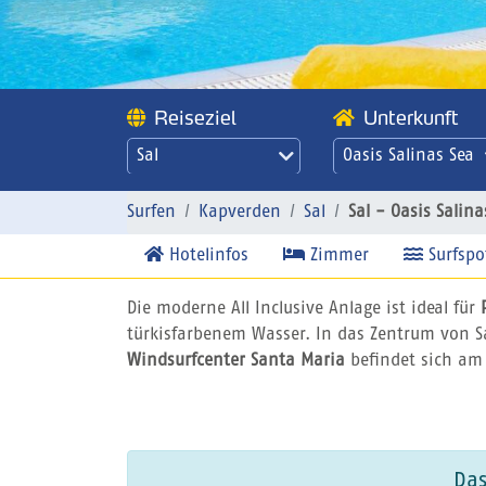
Reiseziel
Unterkunft
Sal
Oasis Salinas Sea
Sal - Oasis Salinas
Sea
Surfen
Kapverden
Sal
Sal - Oasis Salina
Hotelinfos
Zimmer
Surfspo
Die moderne All Inclusive Anlage ist ideal für
türkisfarbenem Wasser. In das Zentrum von S
Windsurfcenter Santa Maria
befindet sich am
Das