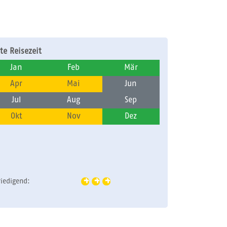
te Reisezeit
Jan
Feb
Mär
Apr
Mai
Jun
Jul
Aug
Sep
Okt
Nov
Dez
riedigend: