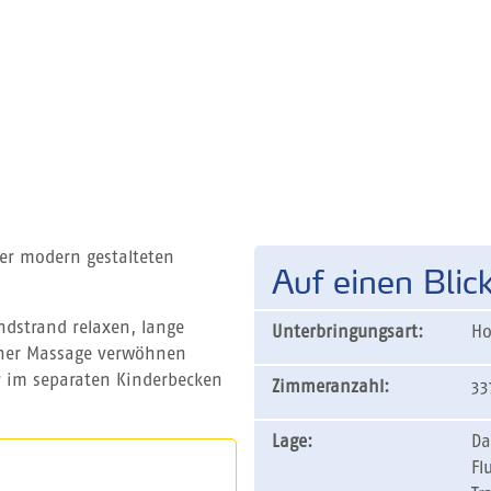
der modern gestalteten
Auf einen Blic
dstrand relaxen, lange
Unterbringungsart:
Ho
iner Massage verwöhnen
r im separaten Kinderbecken
Zimmeranzahl:
33
Lage:
Da
Fl