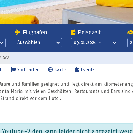
Flughafen
Reisezeit
Auswählen
09.08.2026 -
2
16.08.2026
21 Übernachtungen
s Sea
/ 3 Wochen
t
Surfcenter
Karte
Events
Paare
und
Familien
geeignet und liegt direkt am kilometerlan
anta Maria mit vielen Geschäften, Restaurants und Bars sind
 Strand direkt vor dem Hotel.
 Youtube-Video kann leider nicht angezeigt wer