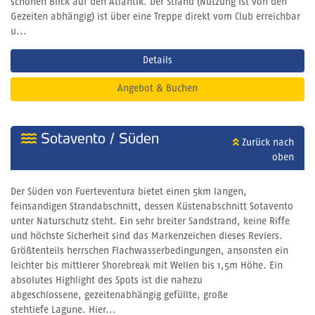
schönen Blick auf den Atlantik. Der Strand (Nutzung ist von den
Gezeiten abhängig) ist über eine Treppe direkt vom Club erreichbar
u...
Details
Angebot & Buchen
Sotavento / Süden
Zurück nach
oben
Der Süden von Fuerteventura bietet einen 5km langen,
feinsandigen Strandabschnitt, dessen Küstenabschnitt Sotavento
unter Naturschutz steht. Ein sehr breiter Sandstrand, keine Riffe
und höchste Sicherheit sind das Markenzeichen dieses Reviers.
Größtenteils herrschen Flachwasserbedingungen, ansonsten ein
leichter bis mittlerer Shorebreak mit Wellen bis 1,5m Höhe. Ein
absolutes Highlight des Spots ist die nahezu
abgeschlossene, gezeitenabhängig gefüllte, große
stehtiefe Lagune. Hier...