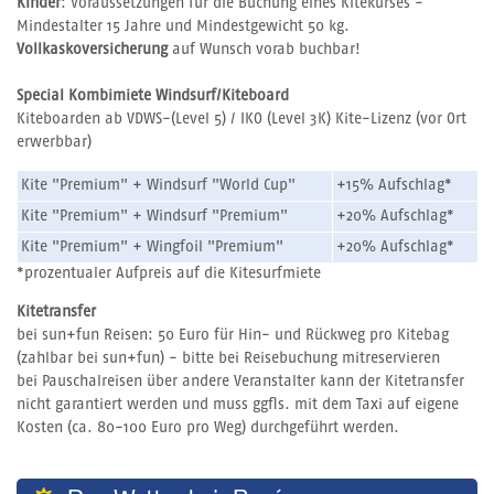
Kinder
: Voraussetzungen für die Buchung eines Kitekurses -
Mindestalter 15 Jahre und Mindestgewicht 50 kg.
Vollkaskoversicherung
auf Wunsch vorab buchbar!
Special
Kombimiete Windsurf/Kiteboard
Kiteboarden ab VDWS-(Level 5) / IKO (Level 3K) Kite-Lizenz (vor Ort
erwerbbar)
Kite "Premium" + Windsurf "World Cup"
+15% Aufschlag*
Kite "Premium" + Windsurf "Premium"
+20% Aufschlag*
Kite "Premium" + Wingfoil "Premium"
+20% Aufschlag*
*prozentualer Aufpreis auf die Kitesurfmiete
Kitetransfer
bei sun+fun Reisen: 50 Euro für Hin- und Rückweg pro Kitebag
(zahlbar bei sun+fun) - bitte bei Reisebuchung mitreservieren
bei Pauschalreisen über andere Veranstalter kann der Kitetransfer
nicht garantiert werden und muss ggfls. mit dem Taxi auf eigene
Kosten (ca. 80-100 Euro pro Weg) durchgeführt werden.