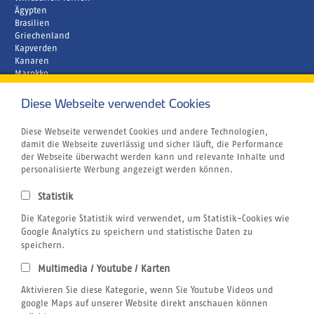
Ägypten
Brasilien
Griechenland
Kapverden
Kanaren
Marokko
Zypern
Diese Webseite verwendet Cookies
Unternehmen
Rund um´s Buchen
Atmosfair CO2 Kompensation
Diese Webseite verwendet Cookies und andere Technologien,
Airline Blacklist
damit die Webseite zuverlässig und sicher läuft, die Performance
Bildnachweis
der Webseite überwacht werden kann und relevante Inhalte und
Centrum für Reisemedizin
personalisierte Werbung angezeigt werden können.
Gutschein
Jobs
Statistik
Reiseversicherung
Kitesurfen
Die Kategorie Statistik wird verwendet, um Statistik-Cookies wie
SUP
Google Analytics zu speichern und statistische Daten zu
Tauchen
speichern.
Wellenreiten
Multimedia / Youtube / Karten
Wingfoilen
Rechtliches
Aktivieren Sie diese Kategorie, wenn Sie Youtube Videos und
AGB
google Maps auf unserer Website direkt anschauen können
Datenschutzerklärung