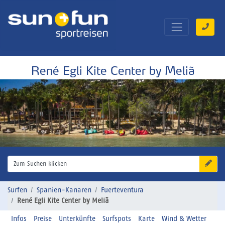
René Egli Kite Center by Meliã
Zum Suchen klicken
Surfen
Spanien-Kanaren
Fuerteventura
René Egli Kite Center by Meliã
Infos
Preise
Unterkünfte
Surfspots
Karte
Wind & Wetter