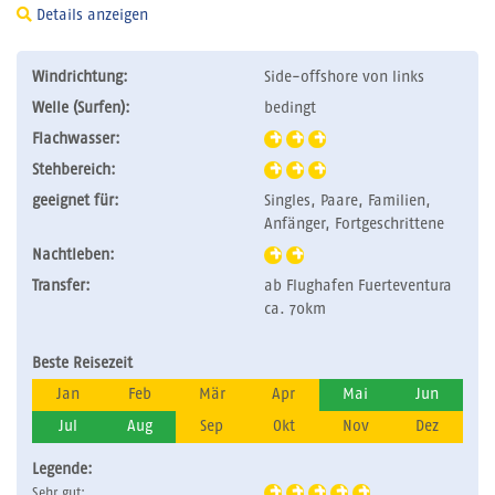
Details anzeigen
Windrichtung:
Side-offshore von links
Welle (Surfen):
bedingt
Flachwasser:
Stehbereich:
geeignet für:
Singles, Paare, Familien,
Anfänger, Fortgeschrittene
Nachtleben:
Transfer:
ab Flughafen Fuerteventura
ca. 70km
Beste Reisezeit
Jan
Feb
Mär
Apr
Mai
Jun
Jul
Aug
Sep
Okt
Nov
Dez
Legende:
Sehr gut: