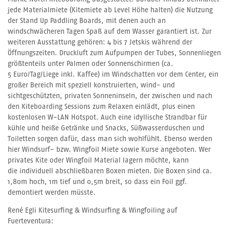
jede Materialmiete (Kitemiete ab Level Höhe halten) die Nutzung
der Stand Up Paddling Boards, mit denen auch an
windschwächeren Tagen Spaß auf dem Wasser garantiert ist. Zur
weiteren Ausstattung gehören: 4 bis 7 Jetskis während der
Öffnungszeiten. Druckluft zum Aufpumpen der Tubes, Sonnenliegen
größtenteils unter Palmen oder Sonnenschirmen (ca.
5 Euro/Tag/Liege inkl. Kaffee) im Windschatten vor dem Center, ein
großer Bereich mit speziell konstruierten, wind- und
sichtgeschützten, privaten Sonneninseln, der zwischen und nach
den Kiteboarding Sessions zum Relaxen einlädt, plus einen
kostenlosen W-LAN Hotspot. Auch eine idyllische Strandbar für
kühle und heiße Getränke und Snacks, Süßwasserduschen und
Toiletten sorgen dafür, dass man sich wohlfühlt. Ebenso werden
hier Windsurf- bzw. Wingfoil Miete sowie Kurse angeboten. Wer
privates Kite oder Wingfoil Material lagern möchte, kann
die individuell abschließbaren Boxen mieten. Die Boxen sind ca.
1,80m hoch, 1m tief und 0,5m breit, so dass ein Foil ggf.
demontiert werden müsste.
René Egli Kitesurfing & Windsurfing & Wingfoiling auf
Fuerteventura: