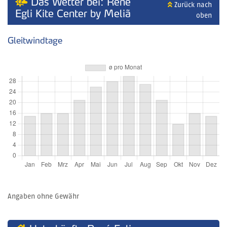
Das Wetter bei: René
Zurück nach
Egli Kite Center by Meliã
oben
Gleitwindtage
Angaben ohne Gewähr