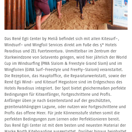
Das René Egli Center by Meliã befindet sich mit allen Kitesurf-,
Windsurf- und Wingfoil Services direkt am Fuße des 5* Hotels
Paradisus und ZEL Fuerteventura. Unmittelbar im Zentrum der
Starkwindzone von Sotavento gelegen, wird hier jährlich der World
Cup im Windsurfing (PWA Slalom & Freestyle Grand Slam) und im
Wingfoilen (GWA Surf-Freestyle und FreeFly-Slalom) veranstaltet.
Die Rezeption, das Hauptoffice, die Reparaturwerkstatt, sowie der
René Egli Wind- und Kitesurf Megastore sind im Erdgeschoss des
Hotels Paradisus
integriert. Der Spot bietet gleichermaßen perfekte
Bedingungen für Kiteanfänger, Fortgeschrittene und Profis.
Anfänger üben je nach Gezeitenstand auf der geschützten,
gezeitenabhängigen Lagune, oder nutzen wie Fortgeschrittene und
Profis das offene Meer. Für jede Könnensstufe stehen somit die
perfekten Bedingungen zum Lernen oder Perfektionieren bereit.
Das René Egli Center ist mit dem besten und neuesten Material der
Marke North Kiteboarding ausgestattet. Darüber hinaus beinhaltet