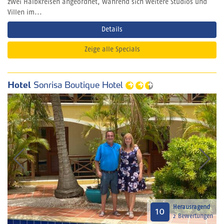
zwei Halbkreisen angeordnet, während sich weitere Studios und
Villen im...
Details
Zeige alle Specials
Hotel
Sonrisa Boutique Hotel
Herausragend
10
2 Bewertungen