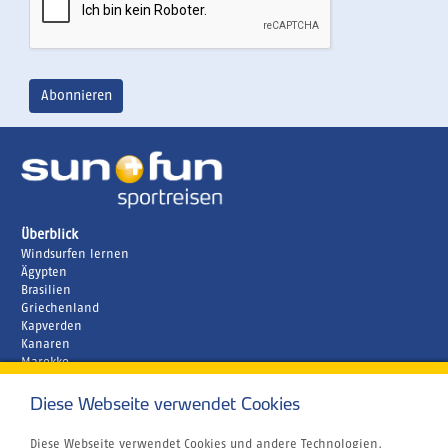
Überblick
Windsurfen lernen
Ägypten
Brasilien
Griechenland
Kapverden
Kanaren
Marokko
Zypern
Diese Webseite verwendet Cookies
Unternehmen
Rund um´s Buchen
Atmosfair CO2 Kompensation
Diese Webseite verwendet Cookies und andere Technologien,