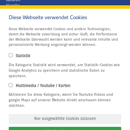
Kanaren
Marokko
Zypern
Diese Webseite verwendet Cookies
Unternehmen
Rund um´s Buchen
Atmosfair CO2 Kompensation
Zuletzt
Diese Webseite verwendet Cookies und andere Technologien,
Airline Blacklist
besucht
damit die Webseite zuverlässig und sicher läuft, die Performance
Bildnachweis
der Webseite überwacht werden kann und relevante Inhalte und
Centrum für Reisemedizin
personalisierte Werbung angezeigt werden können.
Gutschein
Jobs
Statistik
Reiseversicherung
Die Kategorie Statistik wird verwendet, um Statistik-Cookies wie
Kitesurfen
SUP
Google Analytics zu speichern und statistische Daten zu
Tauchen
speichern.
Wellenreiten
Multimedia / Youtube / Karten
Wingfoilen
Rechtliches
Aktivieren Sie diese Kategorie, wenn Sie Youtube Videos und
AGB
google Maps auf unserer Website direkt anschauen können
Datenschutzerklärung
möchten.
Impressum
Nur ausgewählte Cookies zulassen