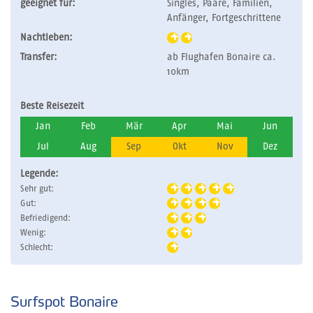
geeignet für:
Singles, Paare, Familien,
Anfänger, Fortgeschrittene
Nachtleben:
Transfer:
ab Flughafen Bonaire ca.
10km
Beste Reisezeit
Jan
Feb
Mär
Apr
Mai
Jun
Jul
Aug
Sep
Okt
Nov
Dez
Legende:
Sehr gut:
Gut:
Befriedigend:
Wenig:
Schlecht:
Surfspot Bonaire