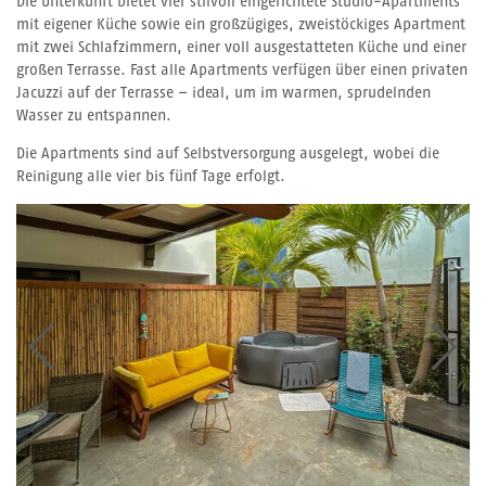
Die Unterkunft bietet vier stilvoll eingerichtete Studio-Apartments
mit eigener Küche sowie ein großzügiges, zweistöckiges Apartment
mit zwei Schlafzimmern, einer voll ausgestatteten Küche und einer
großen Terrasse. Fast alle Apartments verfügen über einen privaten
Jacuzzi auf der Terrasse – ideal, um im warmen, sprudelnden
Wasser zu entspannen.
Die Apartments sind auf Selbstversorgung ausgelegt, wobei die
Reinigung alle vier bis fünf Tage erfolgt.