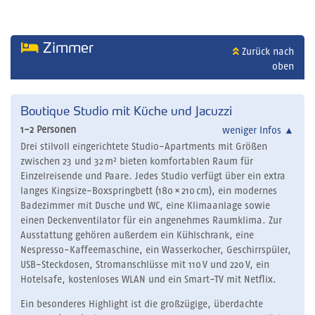
Zimmer
Zurück nach
oben
Boutique Studio mit Küche und Jacuzzi
1-2 Personen
weniger Infos
▲
Drei stilvoll eingerichtete Studio-Apartments mit Größen
zwischen 23 und 32 m² bieten komfortablen Raum für
Einzelreisende und Paare. Jedes Studio verfügt über ein extra
langes Kingsize-Boxspringbett (180 × 210 cm), ein modernes
Badezimmer mit Dusche und WC, eine Klimaanlage sowie
einen Deckenventilator für ein angenehmes Raumklima. Zur
Ausstattung gehören außerdem ein Kühlschrank, eine
Nespresso-Kaffeemaschine, ein Wasserkocher, Geschirrspüler,
USB-Steckdosen, Stromanschlüsse mit 110 V und 220 V, ein
Hotelsafe, kostenloses WLAN und ein Smart-TV mit Netflix.
Ein besonderes Highlight ist die großzügige, überdachte