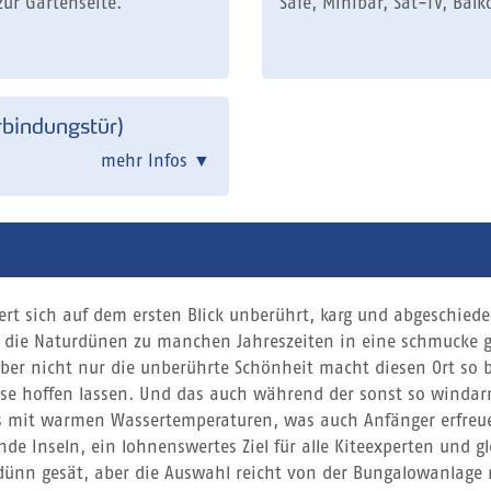
zur Gartenseite.
Safe, Minibar, Sat-TV, Balk
bindungstür)
mehr Infos
▼
ert sich auf dem ersten Blick unberührt, karg und abgeschied
h die Naturdünen zu manchen Jahreszeiten in eine schmucke 
ber nicht nur die unberührte Schönheit macht diesen Ort so 
sse hoffen lassen. Und das auch während der sonst so windar
s mit warmen Wassertemperaturen, was auch Anfänger erfreuen
de Inseln, ein lohnenswertes Ziel für alle Kiteexperten und gl
ünn gesät, aber die Auswahl reicht von der Bungalowanlage m