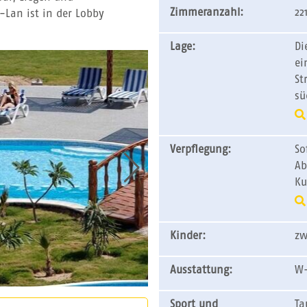
Zimmeranzahl:
22
-Lan ist in der Lobby
Lage:
Di
ei
St
sü
Verpflegung:
So
Ab
Ku
Kinder:
zw
Ausstattung:
W-
Sport und
Ta