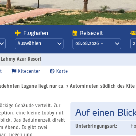
Flughafen
Reisezeit
Auswählen
08.08.2026 -
2
15.08.2026
21 Übernachtungen
Lahmy Azur Resort
/ 3 Wochen
t
Kitecenter
Karte
gedehnten Lagune liegt nur ca
.
7 Autominuten südlich des Kite V
ckige Gebäude verteilt. Zur
Auf einen Blic
ption, eine kleine Lobby mit
blick. Das Beduinenzelt direkt
Unterbringungsart:
Ho
am Abend. Es gibt zwei
ar, Liegen und