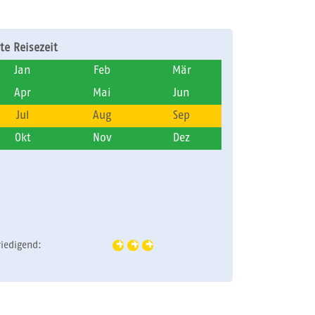
te Reisezeit
Jan
Feb
Mär
Apr
Mai
Jun
Jul
Aug
Sep
Okt
Nov
Dez
riedigend: