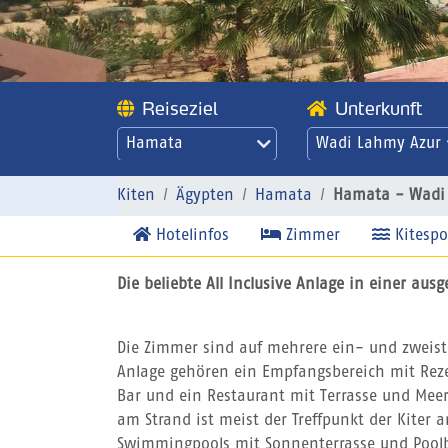
Reiseziel
Unterkunft
Hamata
Wadi Lahmy Azur
Resort Hamata -
Wadi Lahmy Azur
Kiten
Ägypten
Hamata
Hamata - Wadi 
Resort
Hotelinfos
Zimmer
Kitespo
Die beliebte All Inclusive Anlage in einer aus
Die Zimmer sind auf mehrere ein- und zweistö
Anlage gehören ein Empfangsbereich mit Reze
Bar und ein Restaurant mit Terrasse und Meer
am Strand ist meist der Treffpunkt der Kiter 
Swimmingpools mit Sonnenterrasse und Poolb