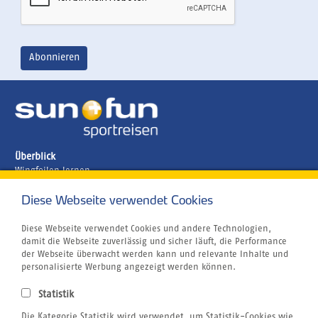
Überblick
Wingfoilen lernen
Ägypten
Brasilien
Diese Webseite verwendet Cookies
Griechenland
Kanaren
Diese Webseite verwendet Cookies und andere Technologien,
Kapverden
damit die Webseite zuverlässig und sicher läuft, die Performance
Marokko
der Webseite überwacht werden kann und relevante Inhalte und
Unternehmen
personalisierte Werbung angezeigt werden können.
Jobs
Airline Blacklist
Statistik
Centrum für Reisemedizin
Die Kategorie Statistik wird verwendet, um Statistik-Cookies wie
Kitesurfen