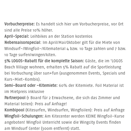
Vorbucherpreise:
Es handelt sich hier um Vorbucherpreise, vor Ort
sind alle Preise 10% höher.
April-Special:
Leihbikes an der Station kostenlos
Nebensaisonspecial
: Im April/Mai/Oktober gilt für die Miete von
Windsurf-/Wingfoil-/Kitematerial 4 bzw. 10 Tage zahlen und 7 bzw.
10 Tage surfen/wingen/kiten.
5% LOGOS-Rabatt für die komplette Saison:
Gäste, die im 'LOGOS
Beach Village wohnen, erhalten 5% Rabatt auf die Sportleistung
bei Vorbuchung über sun+fun (ausgenommen Events, Specials und
Kurs-Miet-Kombis).
Semi-Board oder -Kitemiete:
60% der Kitemiete. Foil Material ist
im Mietpreis inklusive
Partnerpool
(1 Board für 2 Erwachsene, die sich das Zimmer und
Material teilen): Preis auf Anfrage!
Kombipool
(Kitesurfen, Windsurfen, Wingfoilen): Preis auf Anfrage
Wingfoil-Schulungen:
Am Kitecenter werden KEINE Wingfoil-Kurse
angeboten! Wingfoil Unterricht sowie die Wingcity Events finden
am Windsurf Center (300m entfernt) statt.