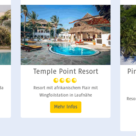
Temple Point Resort
Pi
da
Resort mit afrikanischem Flair mit
Wingfoilstation in Laufnähe
Reso
Mehr Infos