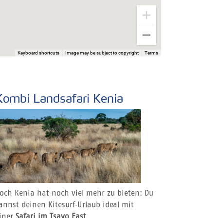
Keyboard shortcuts
Image may be subject to copyright
Terms
Kombi Landsafari Kenia
och Kenia hat noch viel mehr zu bieten: Du
annst deinen Kitesurf‑Urlaub ideal mit
iner
Safari im Tsavo East