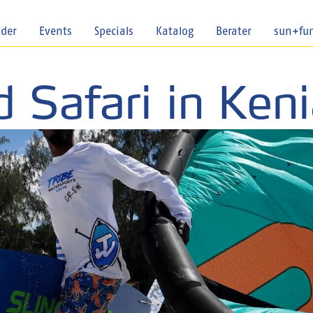
nder
Events
Specials
Katalog
Berater
sun+fu
 Safari in Ken