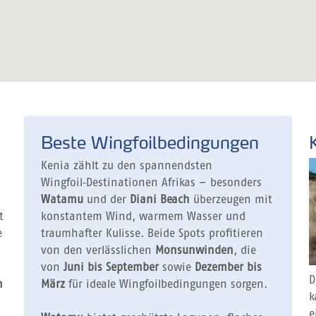
Beste Wingfoilbedingungen
Kenia zählt zu den spannendsten
Wingfoil‑Destinationen Afrikas – besonders
Watamu
und der
Diani Beach
überzeugen mit
t
konstantem Wind, warmem Wasser und
e
traumhafter Kulisse. Beide Spots profitieren
von den verlässlichen
Monsunwinden
, die
von
Juni bis September
sowie
Dezember bis
D
n
März
für ideale Wingfoilbedingungen sorgen.
k
e