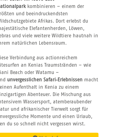
ationalpark
kombinieren – einem der
rößten und beeindruckendsten
ildschutzgebiete Afrikas. Dort erlebst du
ajestätische Elefantenherden, Löwen,
ebras und viele weitere Wildtiere hautnah in
hrem natürlichen Lebensraum.
iese Verbindung aus actionreichem
itesurfen an Kenias Traumstränden – wie
iani Beach oder Watamu –
und
unvergesslichen Safari‑Erlebnissen
macht
einen Aufenthalt in Kenia zu einem
inzigartigen Abenteuer. Die Mischung aus
ntensivem Wassersport, atemberaubender
atur und afrikanischer Tierwelt sorgt für
nvergessliche Momente und einen Urlaub,
en du so schnell nicht vergessen wirst.