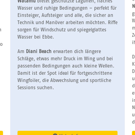
Watamu
bietet geschützte Lagunen, flaches
N
Wasser und ruhige Bedingungen – perfekt für
g
Einsteiger, Aufsteiger und alle, die sicher an
W
Technik und Manöver arbeiten möchten. Riffe
m
h
sorgen für Windschutz und spiegelglattes
Z
Wasser bei Ebbe.
i
So
Am
Diani Beach
erwarten dich längere
D
Schläge, etwas mehr Druck im Wing und bei
K
passenden Bedingungen auch kleine Wellen.
D
Damit ist der Spot ideal für fortgeschrittene
Wingfoiler, die Abwechslung und sportliche
d
Sessions suchen.
e
i
N
u
d