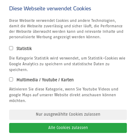
Ägypten
Brasilien
Diese Webseite verwendet Cookies
Griechenland
Kanaren
Diese Webseite verwendet Cookies und andere Technologien,
Kapverden
damit die Webseite zuverlässig und sicher läuft, die Performance
Marokko
der Webseite überwacht werden kann und relevante Inhalte und
Unternehmen
personalisierte Werbung angezeigt werden können.
Jobs
Airline Blacklist
Statistik
Centrum für Reisemedizin
Kitesurfen
Die Kategorie Statistik wird verwendet, um Statistik-Cookies wie
Tauchen
Google Analytics zu speichern und statistische Daten zu
SUP
speichern.
Windsurfen
Multimedia / Youtube / Karten
Wellenreiten
Rechtliches
Aktivieren Sie diese Kategorie, wenn Sie Youtube Videos und
AGB sun+fun
google Maps auf unserer Website direkt anschauen können
Datenschutzerklärung
möchten.
Impressum
Nur ausgewählte Cookies zulassen
Alle Cookies zulassen