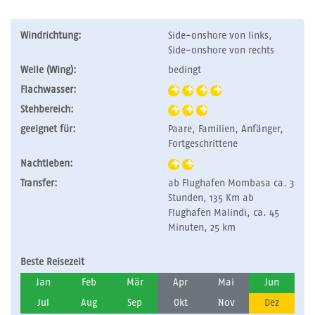
Windrichtung:
Side-onshore von links,
Side-onshore von rechts
Welle (Wing):
bedingt
Flachwasser:
Stehbereich:
geeignet für:
Paare, Familien, Anfänger,
Fortgeschrittene
Nachtleben:
Transfer:
ab Flughafen Mombasa ca. 3
Stunden, 135 Km ab
Flughafen Malindi, ca. 45
Minuten, 25 km
Beste Reisezeit
Jan
Feb
Mär
Apr
Mai
Jun
Jul
Aug
Sep
Okt
Nov
Dez