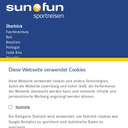
Überblick
Fuerteventura
Bali
Brasilien
Portugal
Costa Rica
Marokko
Unternehmen
Diese Webseite verwendet Cookies
Rund um´s Buchen
Reiseversicherung
Bildnachweis
Diese Webseite verwendet Cookies und andere Technologien,
Gutschein
damit die Webseite zuverlässig und sicher läuft, die Performance
Jobs
der Webseite überwacht werden kann und relevante Inhalte und
Atmosfair CO2 Kompensation
personalisierte Werbung angezeigt werden können.
Airline Blacklist
Centrum für Reisemedizin
Statistik
sun+fun Welt
Die Kategorie Statistik wird verwendet, um Statistik-Cookies wie
Kitesurfen
Cluburlaub
Google Analytics zu speichern und statistische Daten zu
Tauchen
speichern.