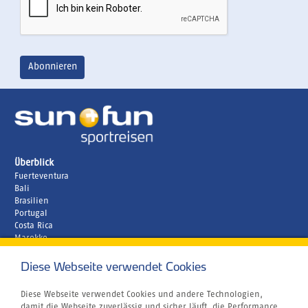
Überblick
Fuerteventura
Bali
Brasilien
Portugal
Costa Rica
Marokko
Unternehmen
Diese Webseite verwendet Cookies
Rund um´s Buchen
Reiseversicherung
Bildnachweis
Diese Webseite verwendet Cookies und andere Technologien,
Gutschein
damit die Webseite zuverlässig und sicher läuft, die Performance