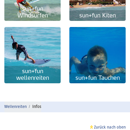
sun+fun
Windsurfen
sun+fun Kiten
sun+fun
wellenreiten
sun+fun Tauchen
Wellenreiten
Infos
Zurück nach oben