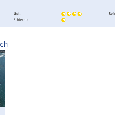
Gut:
Bef
Schlecht:
ach