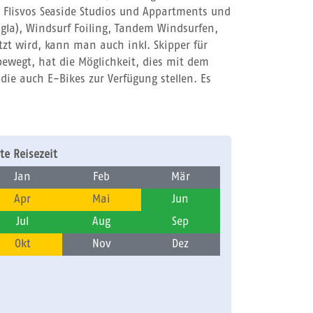
n Flisvos Seaside Studios und Appartments und
igla), Windsurf Foiling, Tandem Windsurfen,
zt wird, kann man auch inkl. Skipper für
ewegt, hat die Möglichkeit, dies mit dem
ie auch E-Bikes zur Verfügung stellen. Es
te Reisezeit
Jan
Feb
Mär
Apr
Mai
Jun
Jul
Aug
Sep
Okt
Nov
Dez