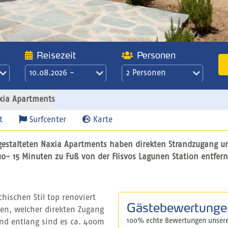
Reisezeit
Personen
10.08.2026 -
2 Personen
17.08.2026
21 Übernachtungen
xia Apartments
/ 3 Wochen
t
Surfcenter
Karte
gestalteten Naxia Apartments haben direkten Strandzugang un
10- 15 Minuten zu Fuß von der Flisvos Lagunen Station entfern
ischen Stil top renoviert
Gästebewertunge
en, welcher direkten Zugang
100% echte Bewertungen unser
and entlang sind es ca. 400m