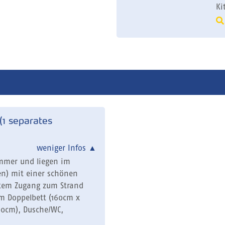
Ki
1 separates
weniger Infos
▲
immer und liegen im
en) mit einer schönen
ktem Zugang zum Strand
em Doppelbett (160cm x
00cm), Dusche/WC,