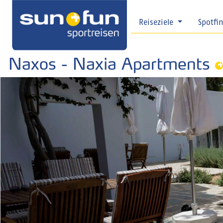
Reiseziele
Spotfi
Naxos - Naxia Apartments