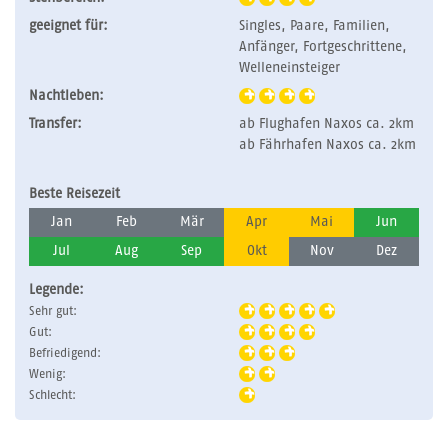
geeignet für:
Singles, Paare, Familien,
Anfänger, Fortgeschrittene,
Welleneinsteiger
Nachtleben:
Transfer:
ab Flughafen Naxos ca. 2km
ab Fährhafen Naxos ca. 2km
Beste Reisezeit
Jan
Feb
Mär
Apr
Mai
Jun
Jul
Aug
Sep
Okt
Nov
Dez
Legende:
Sehr gut:
Gut:
Befriedigend:
Wenig:
Schlecht: