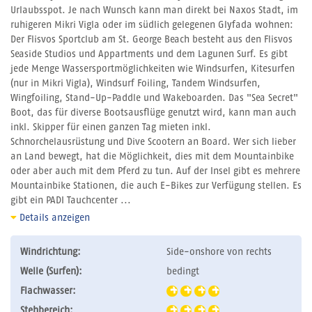
Urlaubsspot. Je nach Wunsch kann man direkt bei Naxos Stadt, im
ruhigeren Mikri Vigla oder im südlich gelegenen Glyfada wohnen:
Der Flisvos Sportclub am St. George Beach besteht aus den Flisvos
Seaside Studios und Appartments und dem Lagunen Surf. Es gibt
jede Menge Wassersportmöglichkeiten wie Windsurfen, Kitesurfen
(nur in Mikri Vigla), Windsurf Foiling, Tandem Windsurfen,
Wingfoiling, Stand-Up-Paddle und Wakeboarden. Das "Sea Secret"
Boot, das für diverse Bootsausflüge genutzt wird, kann man auch
inkl. Skipper für einen ganzen Tag mieten inkl.
Schnorchelausrüstung und Dive Scootern an Board. Wer sich lieber
an Land bewegt, hat die Möglichkeit, dies mit dem Mountainbike
oder aber auch mit dem Pferd zu tun. Auf der Insel gibt es mehrere
Mountainbike Stationen, die auch E-Bikes zur Verfügung stellen. Es
gibt ein PADI Tauchcenter ...
Details anzeigen
Windrichtung:
Side-onshore von rechts
Welle (Surfen):
bedingt
Flachwasser:
Stehbereich: