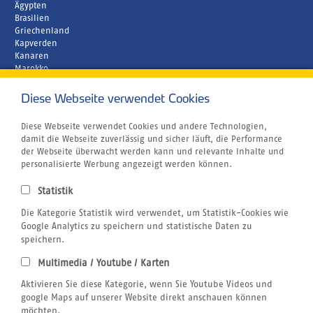
Ägypten
Brasilien
Griechenland
Kapverden
Kanaren
Marokko
Zypern
Diese Webseite verwendet Cookies
Unternehmen
Rund um´s Buchen
Atmosfair CO2 Kompensation
Diese Webseite verwendet Cookies und andere Technologien,
Airline Blacklist
damit die Webseite zuverlässig und sicher läuft, die Performance
Bildnachweis
der Webseite überwacht werden kann und relevante Inhalte und
Centrum für Reisemedizin
personalisierte Werbung angezeigt werden können.
Gutschein
Jobs
Statistik
Reiseversicherung
Kitesurfen
Die Kategorie Statistik wird verwendet, um Statistik-Cookies wie
SUP
Google Analytics zu speichern und statistische Daten zu
Tauchen
speichern.
Wellenreiten
Multimedia / Youtube / Karten
Wingfoilen
Rechtliches
Aktivieren Sie diese Kategorie, wenn Sie Youtube Videos und
AGB
google Maps auf unserer Website direkt anschauen können
Datenschutzerklärung
möchten.