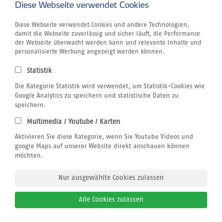
Diese Webseite verwendet Cookies
Unternehmen
Rund um´s Buchen
Atmosfair CO2 Kompensation
Diese Webseite verwendet Cookies und andere Technologien,
Airline Blacklist
damit die Webseite zuverlässig und sicher läuft, die Performance
Bildnachweis
der Webseite überwacht werden kann und relevante Inhalte und
Centrum für Reisemedizin
personalisierte Werbung angezeigt werden können.
Gutschein
Jobs
Statistik
Reiseversicherung
Kitesurfen
Die Kategorie Statistik wird verwendet, um Statistik-Cookies wie
SUP
Google Analytics zu speichern und statistische Daten zu
Tauchen
speichern.
Wellenreiten
Multimedia / Youtube / Karten
Wingfoilen
Rechtliches
Aktivieren Sie diese Kategorie, wenn Sie Youtube Videos und
AGB
google Maps auf unserer Website direkt anschauen können
Datenschutzerklärung
möchten.
Impressum
Nur ausgewählte Cookies zulassen
Alle Cookies zulassen
© 2026