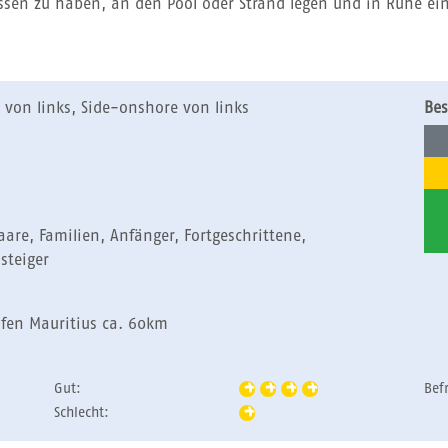
sen zu haben, an den Pool oder Strand legen und in Ruhe ein
 von links, Side-onshore von links
Bes
Paare, Familien, Anfänger, Fortgeschrittene,
steiger
afen Mauritius ca. 60km
Gut:
Bef
Schlecht: