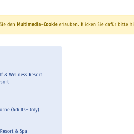
 Sie den
Multimedia-Cookie
erlauben. Klicken Sie dafür bitte h
lf & Wellness Resort
esort
orne (Adults-Only)
Resort & Spa