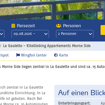
Reisezeit
Personen
09.08.2026 -
2 Personen
16.08.2026
21 Übernachtungen
La Gaulette - KiteGlobing Appartements Morne Side
/ 3 Wochen
lspot
Wingfoil Center
Karte
orne Side liegen zentral in La Gaulette und sind ca. 15 Aut
ich zentral in La Gaulette
Auf einen Blic
ndliche Einrichtung. In La
ife ist geboten. Nach Bel
Unterbringungsart:
Ap
Le Morne ca. 10 Autominuten.