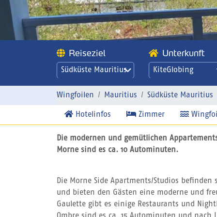
Reiseziel
Unterkunft
Südküste Mauritius
KiteGlobing
Appartements
Morne Side La
Wingfoilen
Mauritius
Südküste Mauritius
Gaulette -
Hotelinfos
Zimmer
Wingfoi
KiteGlobing
Appartements
Die modernen und gemütlichen Appartements M
Morne Side
Morne sind es ca. 10 Autominuten.
Die Morne Side Apartments/Studios befinden s
und bieten den Gästen eine moderne und freu
Gaulette gibt es einige Restaurants und Nightl
Ombre sind es ca. 15 Autominuten und nach 