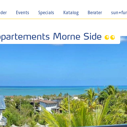
nder
Events
Specials
Katalog
Berater
sun+fu
Appartements Morne Side