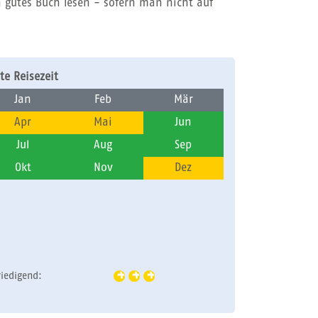
 gutes Buch lesen - sofern man nicht auf
te Reisezeit
Jan
Feb
Mär
Apr
Mai
Jun
Jul
Aug
Sep
Okt
Nov
Dez
riedigend: