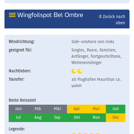
Wingfoilspot Bel Ombre
Zurück nach
oben
Windrichtung:
Side-onshore von links
geeignet für:
Singles, Paare, Familien,
Anfänger, Fortgeschrittene,
Welleneinsteiger
Nachtleben:
Transfer:
ab Flughafen Mauritius ca.
40km
Beste Reisezeit
Jan
Feb
Mär
Apr
Mai
Jun
Jul
Aug
Sep
Okt
Nov
Dez
Legende: