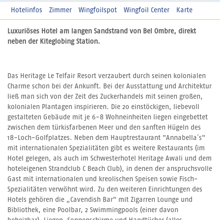
Hotelinfos
Zimmer
Wingfoilspot
Wingfoil Center
Karte
Luxuriöses Hotel am langen Sandstrand von Bel Ombre, direkt
neben der Kiteglobing Station.
Das Heritage Le Telfair Resort verzaubert durch seinen kolonialen
Charme schon bei der Ankunft. Bei der Ausstattung und Architektur
ließ man sich von der Zeit des Zuckerhandels mit seinen großen,
kolonialen Plantagen inspirieren. Die 20 einstöckigen, liebevoll
gestalteten Gebäude mit je 6-8 Wohneinheiten liegen eingebettet
zwischen dem türkisfarbenen Meer und den sanften Hügeln des
18-Loch-Golfplatzes. Neben dem Hauptrestaurant "Annabella´s"
mit internationalen Spezialitäten gibt es weitere Restaurants (im
Hotel gelegen, als auch im Schwesterhotel Heritage Awali und dem
hoteleigenen Strandclub C Beach Club), in denen der anspruchsvolle
Gast mit internationalen und kreolischen Speisen sowie Fisch-
Spezialitäten verwöhnt wird. Zu den weiteren Einrichtungen des
Hotels gehören die „Cavendish Bar" mit Zigarren Lounge und
Bibliothek, eine Poolbar, 2 Swimmingpools (einer davon