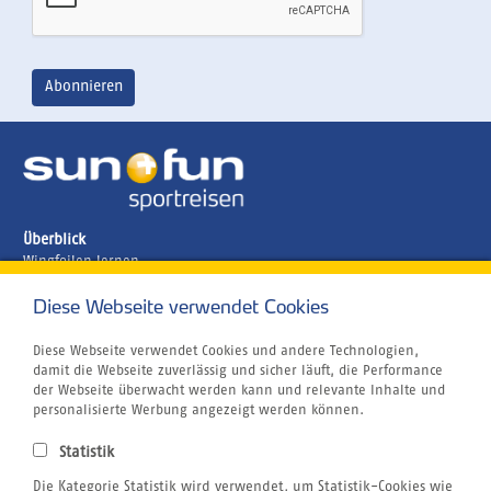
Überblick
Wingfoilen lernen
Ägypten
Brasilien
Diese Webseite verwendet Cookies
Griechenland
Kanaren
Diese Webseite verwendet Cookies und andere Technologien,
Kapverden
damit die Webseite zuverlässig und sicher läuft, die Performance
Marokko
der Webseite überwacht werden kann und relevante Inhalte und
Unternehmen
personalisierte Werbung angezeigt werden können.
Jobs
Airline Blacklist
Statistik
Centrum für Reisemedizin
Die Kategorie Statistik wird verwendet, um Statistik-Cookies wie
Kitesurfen