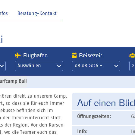
nfos
Beratung-Kontakt
i
Flughafen
Reisezeit
Auswählen
08.08.2026 -
2
15.08.2026
21 Übernachtungen
urfcamp Bali
/ 3 Wochen
ehören direkt zu unserem Camp.
Auf einen Blic
t, so dass sie für euch immer
lebusse befinden sich im
Öffnungszeiten:
G
der Theorieunterricht statt
ots der Region. Vor den Kursen
Info:
I
i, wo die Teamer euch das