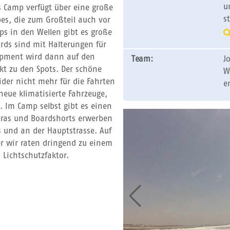
u
s Camp verfügt über eine große
s
es, die zum Großteil auch vor
eps in den Wellen gibt es große
rds sind mit Halterungen für
uipment wird dann auf den
Team:
J
kt zu den Spots. Der schöne
W
ider nicht mehr für die Fahrten
e
neue klimatisierte Fahrzeuge,
. Im Camp selbst gibt es einen
ycras und Boardshorts erwerben
s und an der Hauptstrasse. Auf
er wir raten dringend zu einem
Lichtschutzfaktor.