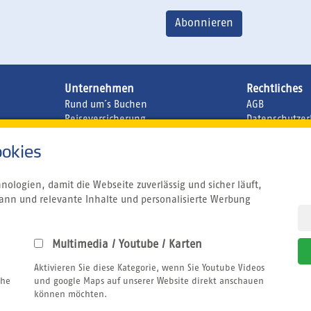
Unternehmen
Rechtliches
Rund um´s Buchen
AGB
Reiseversicherung
Datenschutzer
Bildnachweis
Impressum
okies
Gutschein
Jobs
Atmosfair CO2 Kompensation
ologien, damit die Webseite zuverlässig und sicher läuft,
Airline Blacklist
ann und relevante Inhalte und personalisierte Werbung
Centrum für Reisemedizin
sun+fun Welt
Kitesurfen
Multimedia / Youtube / Karten
Cluburlaub
Tauchen
Aktivieren Sie diese Kategorie, wenn Sie Youtube Videos
Windsurfen
che
und google Maps auf unserer Website direkt anschauen
Wingfoilen
können möchten.