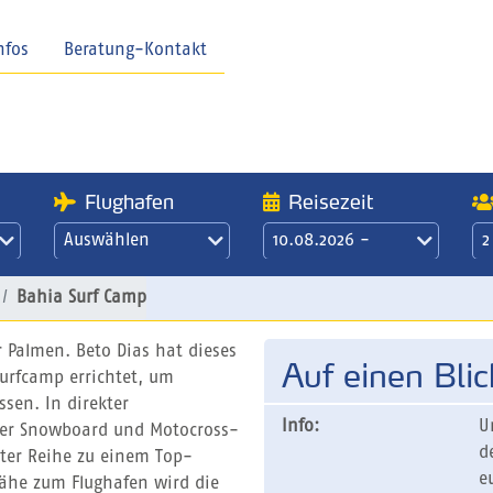
nfos
Beratung-Kontakt
Flughafen
Reisezeit
Auswählen
10.08.2026 -
2
17.08.2026
21 Übernachtungen
Bahia Surf Camp
/ 3 Wochen
 Palmen. Beto Dias hat dieses
Auf einen Blic
Surfcamp errichtet, um
ssen. In direkter
Info:
U
iger Snowboard und Motocross-
d
rster Reihe zu einem Top-
e
Nähe zum Flughafen wird die