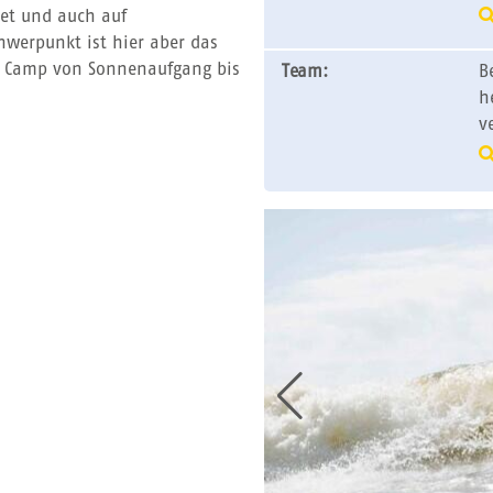
et und auch auf
chwerpunkt ist hier aber das
rf Camp von Sonnenaufgang bis
Team:
B
h
v