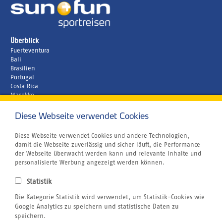
Überblick
Fuerteventura
Bali
Brasilien
Portugal
Costa Rica
Marokko
Unternehmen
Diese Webseite verwendet Cookies
Rund um´s Buchen
Reiseversicherung
Bildnachweis
Diese Webseite verwendet Cookies und andere Technologien,
Gutschein
damit die Webseite zuverlässig und sicher läuft, die Performance
Jobs
der Webseite überwacht werden kann und relevante Inhalte und
Atmosfair CO2 Kompensation
personalisierte Werbung angezeigt werden können.
Airline Blacklist
Centrum für Reisemedizin
Statistik
sun+fun Welt
Kitesurfen
Die Kategorie Statistik wird verwendet, um Statistik-Cookies wie
Cluburlaub
Google Analytics zu speichern und statistische Daten zu
Tauchen
speichern.