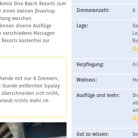
 Amila Dive Beach Resorts zum
Zimmeranzahl:
8
er einen kleinen Diveshop
üstung waschen
önnen diverse Ausflüge
Lage:
Da
n verschiedene Massagen
La
Resorts kostenfrei zur
Bu
Verpflegung:
Fr
chende mit nur 8 Zimmern,
Wellness:
Ma
 Stunde entfernten Sipalay
 überschneiden sich nicht,
Ausflüge und mehr:
Di
urlaub nichts mehr im
ab
an
Gut zu wissen:
De