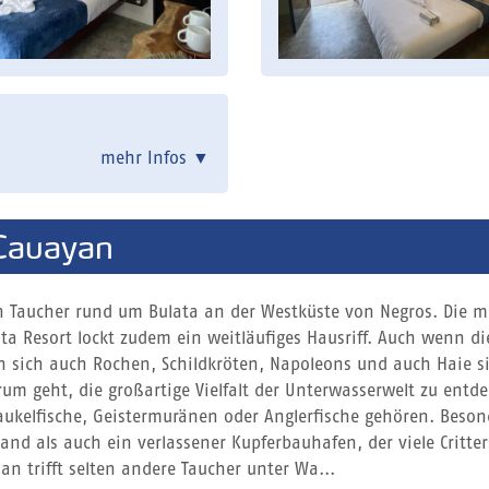
mehr Infos
▼
Cauayan
n Taucher rund um Bulata an der Westküste von Negros. Die m
a Resort lockt zudem ein weitläufiges Hausriff. Auch wenn di
n sich auch Rochen, Schildkröten, Napoleons und auch Haie s
m geht, die großartige Vielfalt der Unterwasserwelt zu entd
haukelfische, Geistermuränen oder Anglerfische gehören. Beson
land als auch ein verlassener Kupferbauhafen, der viele Critter
n trifft selten andere Taucher unter Wa...