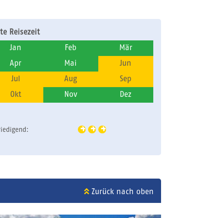
te Reisezeit
Jan
Feb
Mär
Apr
Mai
Jun
Jul
Aug
Sep
Okt
Nov
Dez
riedigend:
Zurück nach oben