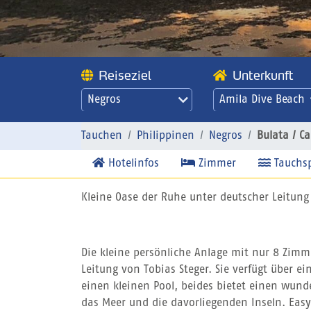
Reiseziel
Unterkunft
Negros
Amila Dive Beach
Resort Bulata /
Cauayan - Amila
Tauchen
Philippinen
Negros
Bulata / C
Dive Beach Resort
Hotelinfos
Zimmer
Tauchs
Kleine Oase der Ruhe unter deutscher Leitung
Die kleine persönliche Anlage mit nur 8 Zimm
Leitung von Tobias Steger. Sie verfügt über e
einen kleinen Pool, beides bietet einen wund
das Meer und die davorliegenden Inseln. Easy