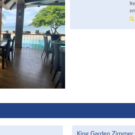
Ne
em
King Garden Zimmer