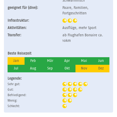
Schwarmfisch
geeignet für (dive):
Paare, Familien,
Fortgeschritten
Infrastruktur:
Aktivitäten:
Ausflüge, mehr Sport
Transfer:
ab Flughafen Bonaire ca.
10km
Beste Reisezeit
Jan
Feb
Mär
Apr
Mai
Jun
Jul
Aug
Sep
Okt
Nov
Dez
Legende:
Sehr gut:
Gut:
Befriedigend:
Wenig:
Schlecht: