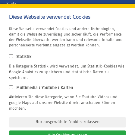
Kenia
Malediven
Diese Webseite verwendet Cookies
Unternehmen
Rund um´s Buchen
Airline Blacklist
Diese Webseite verwendet Cookies und andere Technologien,
Centrum für Reisemedizin
damit die Webseite zuverlässig und sicher läuft, die Performance
Bildnachweis
der Webseite überwacht werden kann und relevante Inhalte und
Gutschein
personalisierte Werbung angezeigt werden können.
Kitesurfen
Klimabewusst Reisen
Statistik
Jobs
Reiseversicherung
Die Kategorie Statistik wird verwendet, um Statistik-Cookies wie
Windsurfen
Google Analytics zu speichern und statistische Daten zu
Wingfoilen
speichern.
Wellenreiten
Multimedia / Youtube / Karten
Wingfoilen
Rechtliches
Aktivieren Sie diese Kategorie, wenn Sie Youtube Videos und
AGB
google Maps auf unserer Website direkt anschauen können
Datenschutz
möchten.
Impressum
Nur ausgewählte Cookies zulassen