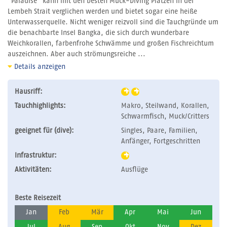
"Paradise" kann mit den besten Muck-Diving Plätzen in der
Lembeh Strait verglichen werden und bietet sogar eine heiße
Unterwasserquelle. Nicht weniger reizvoll sind die Tauchgründe um
die benachbarte Insel Bangka, die sich durch wunderbare
Weichkorallen, farbenfrohe Schwämme und großen Fischreichtum
auszeichnen. Aber auch strömungsreiche ...
Details anzeigen
Hausriff:
Tauchhighlights:
Makro, Steilwand, Korallen,
Schwarmfisch, Muck/Critters
geeignet für (dive):
Singles, Paare, Familien,
Anfänger, Fortgeschritten
Infrastruktur:
Aktivitäten:
Ausflüge
Beste Reisezeit
Jan
Feb
Mär
Apr
Mai
Jun