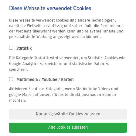
Malediven
Diese Webseite verwendet Cookies
Zuletzt
Unternehmen
besucht
Rund um´s Buchen
Airline Blacklist
Diese Webseite verwendet Cookies und andere Technologien,
Centrum für Reisemedizin
damit die Webseite zuverlässig und sicher läuft, die Performance
Bildnachweis
der Webseite überwacht werden kann und relevante Inhalte und
Gutschein
personalisierte Werbung angezeigt werden können.
Kitesurfen
Klimabewusst Reisen
Statistik
Jobs
Die Kategorie Statistik wird verwendet, um Statistik-Cookies wie
Reiseversicherung
Windsurfen
Google Analytics zu speichern und statistische Daten zu
Wingfoilen
speichern.
Wellenreiten
Multimedia / Youtube / Karten
Wingfoilen
Rechtliches
Aktivieren Sie diese Kategorie, wenn Sie Youtube Videos und
AGB
google Maps auf unserer Website direkt anschauen können
Datenschutz
möchten.
Impressum
Nur ausgewählte Cookies zulassen
Alle Cookies zulassen
© 2026