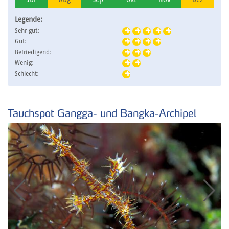
Jul
Aug
Sep
Okt
Nov
Dez
Legende:
Sehr gut:
Gut:
Befriedigend:
Wenig:
Schlecht:
Tauchspot Gangga- und Bangka-Archipel