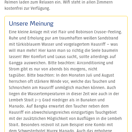
Palmen laden zum Relaxen ein. Wifi steht in allen Zimmern
kostenfrei zur Verfügung.
Unsere Meinung
Eine kleine Anlage mit viel Flair und Robinson Crusoe-Feeling.
Ruhe und Erholung pur am traumhaften weißen Sandstrand
mit türkisblauem Wasser und vorgelagertem Hausriff – was
will man mehr! Hier kann man so richtig die Seele baumeln
lassen! Wer Komfort und Luxus sucht, sollte allerdings auf
Gangga ausweichen. Bitte beachten: Airconditioning und
Strom gibt es nur von abends bis morgens, nicht
tagsüber. Bitte beachten: In den Monaten Juli und August
herrschen oft stärkere Winde vor, welche das Tauchen und
Schnorcheln am Hausriff unmöglich machen können. Auch
liegen die Wassertemperaturen in dieser Zeit wie auch in der
Lembeh Strait 2-3 Grad niedriger als in Bunaken und
Manado. Auf Bangka erwartet den Taucher neben dem
Hausriff ein abwechslungsreiches einzigartiges Tauchgebiet
mit der zusätzlichen Möglichkeit von Ausflügen in die Lembeh
Strait. Besonders reizvoll ist zum Beispiel eine Kombi mit
dem Schwesterhotel Murex Manado. Auch das gehobene