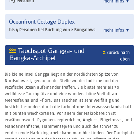
1-3 Personen
mehr Infos
▼
Oceanfront Cottage Duplex
bis 4 Personen bei Buchung von 2 Bungalows
mehr Infos
▼
Tauchspot Gangga- und
Zurück nach
Bangka-Archipel
oben
Die kleine Insel Gangga liegt an der nördlichsten Spitze von
Nordsulawesi, genau an der Stelle wo der Indische und der
Pazifische Ozean aufeinander treffen. Sie bietet mehr als 30
weltklasse Tauchplätze und eine wunderschöne Vielfalt an
Meeresfauna und -flora. Das Tauchen ist sehr vielfältig und
besticht besonders durch die farbenfrohe Unterwassserlandschaft
mit bunten Weichkorallen. Vor allem der Makrobereich ist
erwähnenswert. Pygmäenseepferdchen, Angler-, Flügelross-, und
Mandarinenfische, Flammensepien und auch die schwer zu
entdeckende Harlekingarnele kann man hier finden. Der Tauchplatz