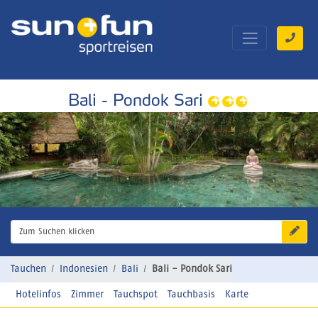
Bali - Pondok Sari
Zum Suchen klicken
Tauchen
Indonesien
Bali
Bali - Pondok Sari
Hotelinfos
Zimmer
Tauchspot
Tauchbasis
Karte