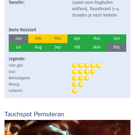
Transfer:
150km vom Flughafen
entfernt, Transferzeit 3-4
Stunden je nach Verkehr.
Beste Reisezeit
Jan
Feb
Mär
Apr
Mai
Jun
Jul
Aug
Sep
Okt
Nov
Dez
Legende:
Sehr gut:
Gut:
Befriedigend:
Wenig:
Schlecht:
Tauchspot Pemuteran