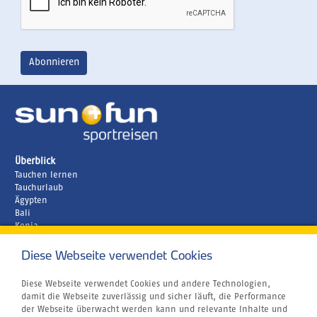
Überblick
Tauchen lernen
Tauchurlaub
Ägypten
Bali
Kenia
Malediven
Diese Webseite verwendet Cookies
Unternehmen
Rund um´s Buchen
Airline Blacklist
Diese Webseite verwendet Cookies und andere Technologien,
Centrum für Reisemedizin
damit die Webseite zuverlässig und sicher läuft, die Performance
Bildnachweis
der Webseite überwacht werden kann und relevante Inhalte und