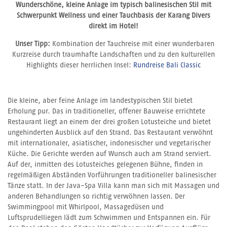
Wunderschöne, kleine Anlage im typisch balinesischen Stil mit
Schwerpunkt Wellness und einer Tauchbasis der Karang Divers
direkt im Hotel!
Unser Tipp:
Kombination der Tauchreise mit einer wunderbaren
Kurzreise durch traumhafte Landschaften und zu den kulturellen
Highlights dieser herrlichen Insel:
Rundreise Bali Classic
Die kleine, aber feine Anlage im landestypischen Stil bietet
Erholung pur. Das in traditioneller, offener Bauweise errichtete
Restaurant liegt an einem der drei großen Lotusteiche und bietet
ungehinderten Ausblick auf den Strand. Das Restaurant verwöhnt
mit internationaler, asiatischer, indonesischer und vegetarischer
Küche. Die Gerichte werden auf Wunsch auch am Strand serviert.
Auf der, inmitten des Lotusteiches gelegenen Bühne, finden in
regelmäßigen Abständen Vorführungen traditioneller balinesischer
Tänze statt. In der Java-Spa Villa kann man sich mit Massagen und
anderen Behandlungen so richtig verwöhnen lassen. Der
Swimmingpool mit Whirlpool, Massagedüsen und
Luftsprudelliegen lädt zum Schwimmen und Entspannen ein. Für