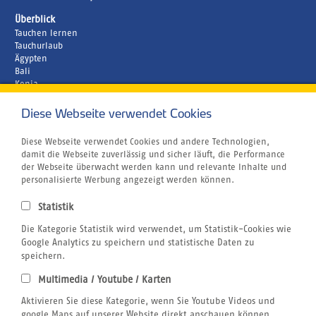
Überblick
Tauchen lernen
Tauchurlaub
Ägypten
Bali
Kenia
Malediven
Diese Webseite verwendet Cookies
Unternehmen
Rund um´s Buchen
Airline Blacklist
Diese Webseite verwendet Cookies und andere Technologien,
Centrum für Reisemedizin
damit die Webseite zuverlässig und sicher läuft, die Performance
Bildnachweis
der Webseite überwacht werden kann und relevante Inhalte und
Gutschein
personalisierte Werbung angezeigt werden können.
Kitesurfen
Klimabewusst Reisen
Statistik
Jobs
Die Kategorie Statistik wird verwendet, um Statistik-Cookies wie
Reiseversicherung
Windsurfen
Google Analytics zu speichern und statistische Daten zu
Wingfoilen
speichern.
Wellenreiten
Multimedia / Youtube / Karten
Wingfoilen
Rechtliches
Aktivieren Sie diese Kategorie, wenn Sie Youtube Videos und
AGB
google Maps auf unserer Website direkt anschauen können