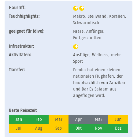
Hausriff:
Tauchhighlights:
Makro, Steilwand, Korallen,
Schwarmfisch
geeignet für (dive):
Paare, Anfänger,
Fortgeschritten
Infrastruktur:
Aktivitäten:
Ausflüge, Wellness, mehr
Sport
Transfer:
Pemba hat einen kleinen
nationalen Flughafen, der
hauptsächlich von Zanzibar
und Dar Es Salaam aus
angeflogen wird.
Beste Reisezeit
Jan
Feb
Mär
Apr
Mai
Jun
Jul
Aug
Sep
Okt
Nov
Dez