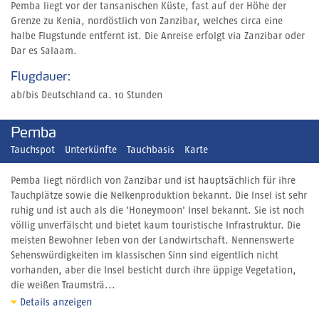
Pemba liegt vor der tansanischen Küste, fast auf der Höhe der
Grenze zu Kenia, nordöstlich von Zanzibar, welches circa eine
halbe Flugstunde entfernt ist. Die Anreise erfolgt via Zanzibar oder
Dar es Salaam.
Flugdauer:
ab/bis Deutschland ca. 10 Stunden
Pemba
Tauchspot
Unterkünfte
Tauchbasis
Karte
Pemba liegt nördlich von Zanzibar und ist hauptsächlich für ihre
Tauchplätze sowie die Nelkenproduktion bekannt. Die Insel ist sehr
ruhig und ist auch als die 'Honeymoon' Insel bekannt. Sie ist noch
völlig unverfälscht und bietet kaum touristische Infrastruktur. Die
meisten Bewohner leben von der Landwirtschaft. Nennenswerte
Sehenswürdigkeiten im klassischen Sinn sind eigentlich nicht
vorhanden, aber die Insel besticht durch ihre üppige Vegetation,
die weißen Traumsträ...
Details anzeigen