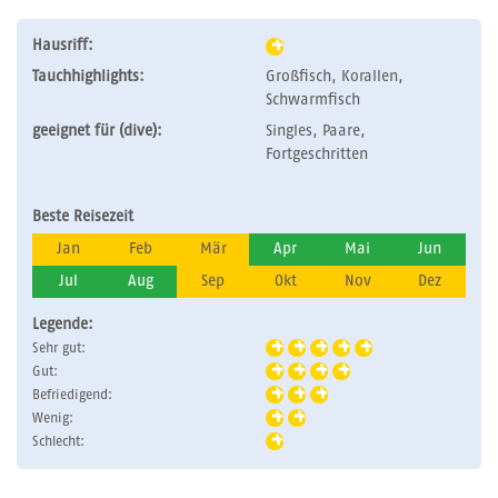
Hausriff:
Tauchhighlights:
Großfisch, Korallen,
Schwarmfisch
geeignet für (dive):
Singles, Paare,
Fortgeschritten
Beste Reisezeit
Jan
Feb
Mär
Apr
Mai
Jun
Jul
Aug
Sep
Okt
Nov
Dez
Legende:
Sehr gut:
Gut:
Befriedigend:
Wenig:
Schlecht: