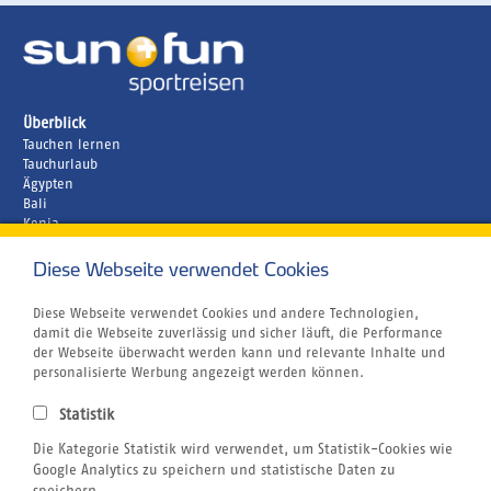
Überblick
Tauchen lernen
Tauchurlaub
Ägypten
Bali
Kenia
Malediven
Diese Webseite verwendet Cookies
Unternehmen
Rund um´s Buchen
Airline Blacklist
Diese Webseite verwendet Cookies und andere Technologien,
Centrum für Reisemedizin
damit die Webseite zuverlässig und sicher läuft, die Performance
Bildnachweis
der Webseite überwacht werden kann und relevante Inhalte und
Gutschein
personalisierte Werbung angezeigt werden können.
Kitesurfen
Klimabewusst Reisen
Statistik
Jobs
Die Kategorie Statistik wird verwendet, um Statistik-Cookies wie
Reiseversicherung
Windsurfen
Google Analytics zu speichern und statistische Daten zu
Wingfoilen