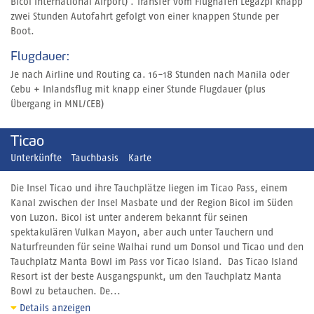
Bicol International Airport) . Transfer vom Flughafen Legazpi knapp
zwei Stunden Autofahrt gefolgt von einer knappen Stunde per
Boot.
Flugdauer:
Je nach Airline und Routing ca. 16-18 Stunden nach Manila oder
Cebu + Inlandsflug mit knapp einer Stunde Flugdauer (plus
Übergang in MNL/CEB)
Ticao
Unterkünfte
Tauchbasis
Karte
Die Insel Ticao und ihre Tauchplätze liegen im Ticao Pass, einem
Kanal zwischen der Insel Masbate und der Region Bicol im Süden
von Luzon. Bicol ist unter anderem bekannt für seinen
spektakulären Vulkan Mayon, aber auch unter Tauchern und
Naturfreunden für seine Walhai rund um Donsol und Ticao und den
Tauchplatz Manta Bowl im Pass vor Ticao Island. Das Ticao Island
Resort ist der beste Ausgangspunkt, um den Tauchplatz Manta
Bowl zu betauchen. De...
Details anzeigen